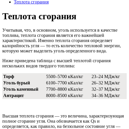
Теплота сгорания
Теплота сгорания
Учитывая, что, в основном, уголь используется в качестве
топлива, теплота сгорания является его важнейшей
характеристикой. Именно теплота сгорания определяет
калорийность угля — то есть количество тепловой энергии,
которую может выделить уголь определенного вида.
Ниже приведена таблица с высшей теплотой сгорания
нескольких видов твердого топлива:
Торф
5500–5700 кКал/кг
23–24 МДж/кг
Уголь бурый
6100–7700 кКал/кг
26–32 МДж/кг
Уголь каменный
7700–8800 кКал/кг
32–37 МДж/кг
Антрацит
8000–8500 кКал/кг
34–36 МДж/кг
Высшая теплота сгорания — это величина, характеризующая
полное сгорание угля. Она обозначается как Qs и
определяется, как правило, на беззольное состояние угля —