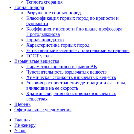
Теплота сгорания
Горная порода
Разрушение горных пород
Классификация горных пород по крепости и
буримости
Коэффициент крепости f по шкале профессора
Протодьяконова
Горная порода это
Характеристика горных пород
Естественные каменные строительные материалы
ГОСТ уголь
Взрывчатые вещества
Параметры горения и взрывов ВВ
Чувствительность взрывчатых веществ
Химическая стойкость взрывчатых веществ
Условия распространения детонации и факторы,
влияющие на ее скорость
Краткие сведения об основных взрывчатых
веществах
Щебень
Официальные уведомления
Главная
Инженеру
Уголь