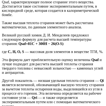
Qsaf, характеризующее полное сгорание этого вещества.
Достигается такое состояние экспериментальным путем, в
кислородной среде, которая создается в калориметрической
бомбе.
Также высшая теплота сгорания может быть рассчитана
математически, по данным элементного анализа.
Великий русский химик Д. И. Менделеев предложил
следующую формулу для расчета высшей температуры
сгорания:
Qsaf=81С + 300Н − 26(О-S)
где
С, Н, О, S
— массовая доля элементов в веществе ТГИ, %.
Эта формула дает приблизительную оценку величины
Qsaf
и
лучше подходит для рассчета высшей теплоты сгорания
твердого топлива с невысокой зольностью — каменных углей
и антрацитов.
Другой показатель — низшая удельная теплота сгорания —
Qi
является величиной, обозначающей высшую теплоту сгорания
за вычетом теплоты испарения воды, выделившейся из угля в
процессе его горения. Эта величина определяется на рабочее
состояние угля —
Qri
— и также определяется
экспериментальным путем или с помощью математического