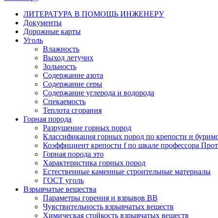
ЛИТЕРАТУРА В ПОМОЩЬ ИНЖЕНЕРУ
Документы
Дорожные карты
Уголь
Влажность
Выход летучих
Зольность
Содержание азота
Содержание серы
Содержание углерода и водорода
Спекаемость
Теплота сгорания
Горная порода
Разрушение горных пород
Классификация горных пород по крепости и бурим
Коэффициент крепости f по шкале профессора Про
Горная порода это
Характеристика горных пород
Естественные каменные строительные материалы
ГОСТ уголь
Взрывчатые вещества
Параметры горения и взрывов ВВ
Чувствительность взрывчатых веществ
Химическая стойкость взрывчатых веществ