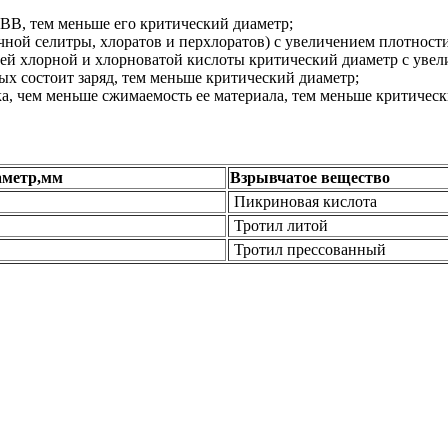
 ВВ, тем меньше его критический диаметр;
ачной селитры, хлоратов и перхлоратов) с увеличением плотност
ей хлорной и хлорноватой кислоты критический диаметр с увел
ых состоит заряд, тем меньше критический диаметр;
ка, чем меньше сжимаемость ее материала, тем меньше критическ
аметр,мм
Взрывчатое вещество
Пикриновая кислота
Тротил литой
Тротил прессованный