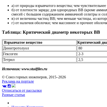
а) от природы взрывчатого вещества; чем чувствительнее
б) от плотности заряда; для однородных ВВ (кроме амми
смесей с большим содержанием аммиачной селитры и сол
в) от величины частиц ВВ; чем меньше частицы, из котор
г) от наличия оболочки; чем массивнее и прочнее оболоч
Таблица: Критический диаметр некоторых ВВ
Взрывчатое вещество
Критический ди
Динитротолуол
80
Гексоген
2-3
Тетрил
2,5
Источник: www.studfiles.ru
© Союз горных инженеров, 2015–2026
Реклама на портале
Отписаться от рассылки
Разные статьи