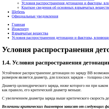
Условия распространения детонации и факторы, вл
Краткие сведения об основных взрывчатых веществ
Щебень
Официальные уведомления
Главная
Инженеру
Взрывчатые вещества
Условия распространения детонации и факторы, влияющие
Условия распространения дет
1.4. Условия распространения детонаци
Устойчивое распространение детонации по заряду ВВ возможно 
размером является диаметр, для плоских зарядов – толщина сло
Диаметр цилиндрического заряда, ниже которого ни при каком
как правило, его критический диаметр меньше.
С увеличением диаметра заряда выше критического скорость д
Величины критических диаметров зависят от следующих ф