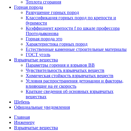
Теплота сгорания
Горная порода
Разрушение горных пород
Классификация горных пород по крепости и
буримости
Коэффициент крепости f по шкале профессора
Протодьяконова
Горная порода это
Характеристика горных пород
Естественные каменные строительные материалы
ГОСТ уголь
Взрывчатые вещества
Параметры горения и взрывов ВВ
Чувствительность взрывчатых веществ
Химическая стойкость взрывчатых веществ
Условия распространения детонации и факторы,
влияющие на ее скорость
Краткие сведения об основных взрывчатых
веществах
Щебень
Официальные уведомления
Главная
Инженеру
Взрывчатые вещества