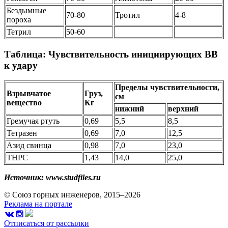
Бездымные
70-80
Тротил
4-8
пороха
Тетрил
50-60
Таблица: Чувствительность инициирующих ВВ
к удару
Пределы чувствительности,
Взрывчатое
Груз,
см
вещество
Кг
нижний
верхний
Гремучая ртуть
0,69
5,5
8,5
Тетразен
0,69
7,0
12,5
Азид свинца
0,98
7,0
23,0
ТНРС
1,43
14,0
25,0
Источник: www.studfiles.ru
© Союз горных инженеров, 2015–2026
Реклама на портале
Отписаться от рассылки