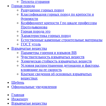
Теплота сгорания
Горная порода
Разрушение горных пород
Классификация горных пород по крепости и
буримости
Коэффициент крепости f по шкале профессора
Протодьяконова
Горная порода это
Характеристика горных пород
Естественные каменные строительные материалы
ГОСТ уголь
Взрывчатые вещества
Параметры горения и взрывов ВВ
Чувствительность взрывчатых веществ
Химическая стойкость взрывчатых веществ
Условия распространения детонации и факторы,
влияющие на ее скорость
Краткие сведения об основных взрывчатых
веществах
Щебень
Официальные уведомления
Главная
Инженеру
Взрывчатые вещества