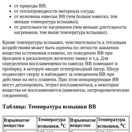
от природы ВВ;
от теплопроводности материала сосуда;
от величины навески ВВ (чем больше навеска, тем
меньше температура вспышки);
от длительности нагревания (чем меньше длительность
нагревания, тем выше температура вспышки).
Кроме температуры вспышки, чувствительность к тепловым
воздействиям может быть оценена по легкости зажжения
вещества источником пламени, по поведению ВВ при
бросании в раскаленную железную чашку и т.д. Для
определения воспламеняемости навеску ВВ помещают в
пробирку, в которую вводят огнепроводный шнур. Шнур
поджигают сверху и наблюдают за поведением ВВ при
действии на него пламени. При этом инициирующие ВВ
могут детонировать, тетрил воспламениться, а некоторые
вещества не воспламеняются (аммониты, нитроароматические
соединения).
Таблица: Температура вспышки ВВ
Температура
Температура
Взрывчатое
Взрывчатое
0
0
вещество
вещество
вспышки,
С
вспышки,
С