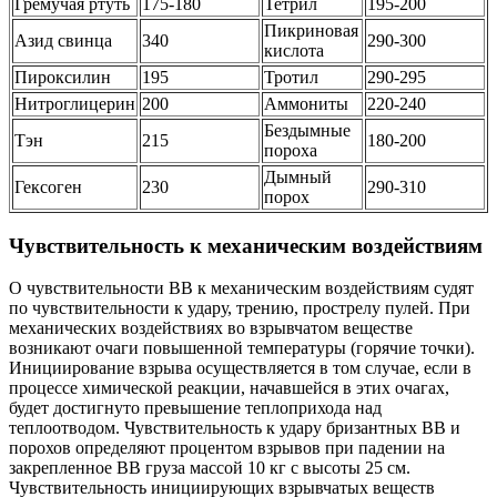
Гремучая ртуть
175-180
Тетрил
195-200
Пикриновая
Азид свинца
340
290-300
кислота
Пироксилин
195
Тротил
290-295
Нитроглицерин
200
Аммониты
220-240
Бездымные
Тэн
215
180-200
пороха
Дымный
Гексоген
230
290-310
порох
Чувствительность к механическим воздействиям
О чувствительности ВВ к механическим воздействиям судят
по чувствительности к удару, трению, прострелу пулей. При
механических воздействиях во взрывчатом веществе
возникают очаги повышенной температуры (горячие точки).
Инициирование взрыва осуществляется в том случае, если в
процессе химической реакции, начавшейся в этих очагах,
будет достигнуто превышение теплоприхода над
теплоотводом. Чувствительность к удару бризантных ВВ и
порохов определяют процентом взрывов при падении на
закрепленное ВВ груза массой 10 кг с высоты 25 см.
Чувствительность инициирующих взрывчатых веществ