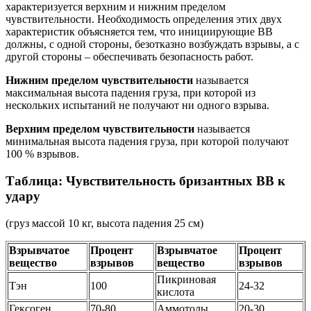
характеризуется верхним и нижним пределом
чувствительности. Необходимость определения этих двух
характеристик объясняется тем, что инициирующие ВВ
должны, с одной стороны, безотказно возбуждать взрывы, а с
другой стороны – обеспечивать безопасность работ.
Нижним пределом чувствительности
называется
максимальная высота падения груза, при которой из
нескольких испытаний не получают ни одного взрыва.
Верхним пределом чувствительности
называется
минимальная высота падения груза, при которой получают
100 % взрывов.
Таблица: Чувствительность бризантных ВВ к
удару
(груз массой 10 кг, высота падения 25 см)
Взрывчатое
Процент
Взрывчатое
Процент
вещество
взрывов
вещество
взрывов
Пикриновая
Тэн
100
24-32
кислота
Гексоген
70-80
Аммотолы
20-30