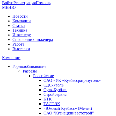
Войти
Регистрация
Помощь
МЕНЮ
Новости
Компании
Статьи
Техника
Инженеру
Справочник инженера
Работа
Выставки
Компании
Горнодобывающие
Разрезы
Российские
ОАО «УК «Кузбассразрезуголь»
СДС-Уголь
Суэк-Кузбасс
Стройсервис
КТК
ТАЛТЭК
«Южный Кузбасс» (Мечел)
ОАО "Кузнецкинвестстрой"