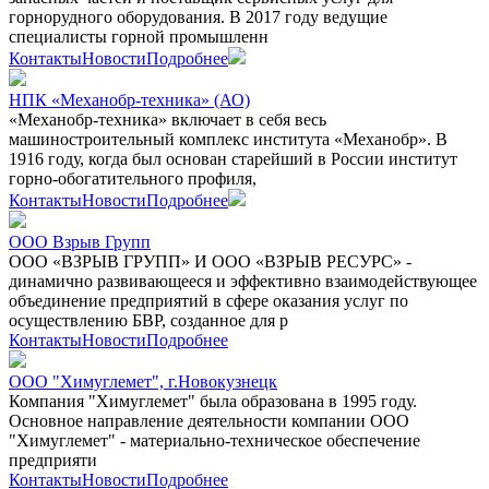
горнорудного оборудования. В 2017 году ведущие
специалисты горной промышленн
Контакты
Новости
Подробнее
НПК «Механобр-техника» (АО)
«Механобр-техника» включает в себя весь
машиностроительный комплекс института «Механобр». В
1916 году, когда был основан старейший в России институт
горно-обогатительного профиля,
Контакты
Новости
Подробнее
ООО Взрыв Групп
ООО «ВЗРЫВ ГРУПП» И ООО «ВЗРЫВ РЕСУРС» -
динамично развивающееся и эффективно взаимодействующее
объединение предприятий в сфере оказания услуг по
осуществлению БВР, созданное для р
Контакты
Новости
Подробнее
ООО "Химуглемет", г.Новокузнецк
Компания "Химуглемет" была образована в 1995 году.
Основное направление деятельности компании ООО
"Химуглемет" - материально-техническое обеспечение
предприяти
Контакты
Новости
Подробнее