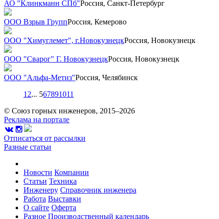
АО "Клинкманн СПб"
Россия, Санкт-Петербург
ООО Взрыв Групп
Россия, Кемерово
ООО "Химуглемет", г.Новокузнецк
Россия, Новокузнецк
ООО "Сварог" Г. Новокузнецк
Россия, Новокузнецк
ООО "Альфа-Метиз"
Россия, Челябинск
1
2
...
5
6
7
8
9
10
11
© Союз горных инженеров, 2015–2026
Реклама на портале
Отписаться от рассылки
Разные статьи
Новости
Компании
Статьи
Техника
Инженеру
Справочник инженера
Работа
Выставки
О сайте
Оферта
Разное
Производственный календарь