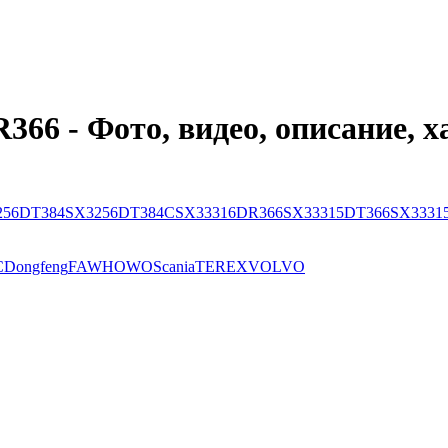
66 - Фото, видео, описание, 
256DT384
SX3256DT384С
SX33316DR366
SX33315DT366
SX3331
C
Dongfeng
FAW
HOWO
Scania
TEREX
VOLVO