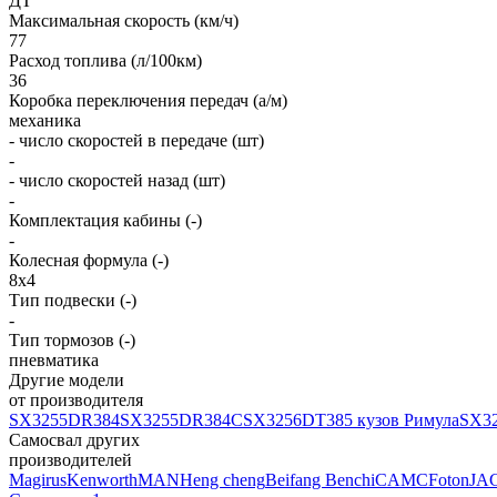
ДТ
Максимальная скорость (км/ч)
77
Расход топлива (л/100км)
36
Коробка переключения передач (а/м)
механика
- число скоростей в передаче (шт)
-
- число скоростей назад (шт)
-
Комплектация кабины (-)
-
Колесная формула (-)
8х4
Тип подвески (-)
-
Тип тормозов (-)
пневматика
Другие модели
от производителя
SX3255DR384
SX3255DR384C
SX3256DT385 кузов Римула
SX3
Самосвал других
производителей
Magirus
Kenworth
MAN
Heng cheng
Beifang Benchi
CAMC
Foton
JA