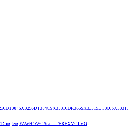
256DT384
SX3256DT384С
SX33316DR366
SX33315DT366
SX3331
C
Dongfeng
FAW
HOWO
Scania
TEREX
VOLVO