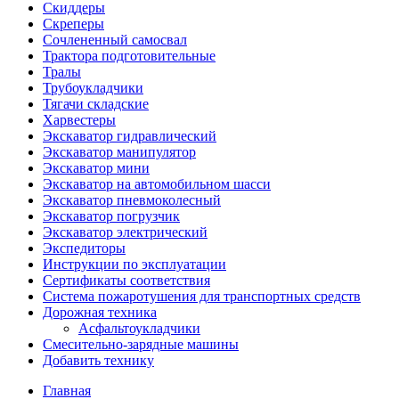
Скиддеры
Скреперы
Сочлененный самосвал
Трактора подготовительные
Тралы
Трубоукладчики
Тягачи складские
Харвестеры
Экскаватор гидравлический
Экскаватор манипулятор
Экскаватор мини
Экскаватор на автомобильном шасси
Экскаватор пневмоколесный
Экскаватор погрузчик
Экскаватор электрический
Экспедиторы
Инструкции по эксплуатации
Сертификаты соответствия
Система пожаротушения для транспортных средств
Дорожная техника
Асфальтоукладчики
Смесительно-зарядные машины
Добавить технику
Главная