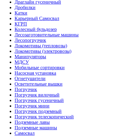
Драглайн гусеничный
Дробилки
Катки
Карьерный Самосвал
КГРП
Колесный бульдозер
Лесозаготовительные машины
Лесопогрузчик
Локомотивы (тепловозы)
Локомотивы (электровозы)
Манипуляторы
МДСУ
Мобильные сортировки
Насосная установка
Огнетушители
Осветительные вышки
Погрузчик
Погрузчик вилочный
Погрузчик гусеничный
Погрузчик мини
Погрузчик подземный
Погрузчик телескопический
Подземные лавы
Подземные машины
Самосвал