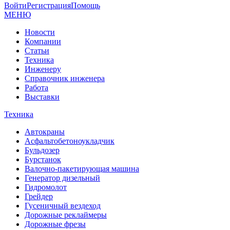
Войти
Регистрация
Помощь
МЕНЮ
Новости
Компании
Статьи
Техника
Инженеру
Справочник инженера
Работа
Выставки
Техника
Автокраны
Асфальтобетоноукладчик
Бульдозер
Бурстанок
Валочно-пакетирующая машина
Генератор дизельный
Гидромолот
Грейдер
Гусеничный вездеход
Дорожные реклаймеры
Дорожные фрезы