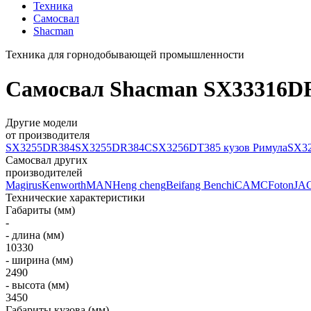
Техника
Самосвал
Shacman
Техника для горнодобывающей промышленности
Самосвал Shacman SX33316DR3
Другие модели
от производителя
SX3255DR384
SX3255DR384C
SX3256DT385 кузов Римула
SX3
Самосвал других
производителей
Magirus
Kenworth
MAN
Heng cheng
Beifang Benchi
CAMC
Foton
JA
Технические характеристики
Габариты (мм)
-
- длина (мм)
10330
- ширина (мм)
2490
- высота (мм)
3450
Габариты кузова (мм)