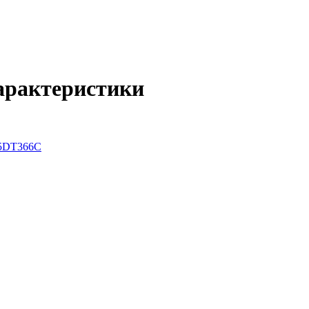
характеристики
5DT366C