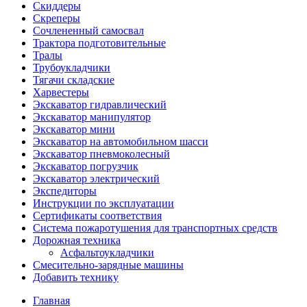
Скиддеры
Скреперы
Сочлененный самосвал
Трактора подготовительные
Тралы
Трубоукладчики
Тягачи складские
Харвестеры
Экскаватор гидравлический
Экскаватор манипулятор
Экскаватор мини
Экскаватор на автомобильном шасси
Экскаватор пневмоколесный
Экскаватор погрузчик
Экскаватор электрический
Экспедиторы
Инструкции по эксплуатации
Сертификаты соответствия
Система пожаротушения для транспортных средств
Дорожная техника
Асфальтоукладчики
Смесительно-зарядные машины
Добавить технику
Главная