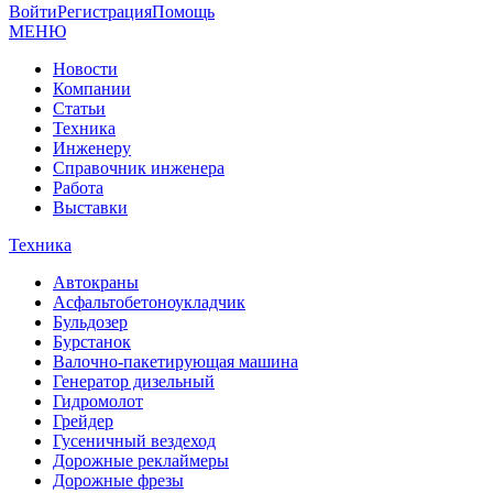
Войти
Регистрация
Помощь
МЕНЮ
Новости
Компании
Статьи
Техника
Инженеру
Справочник инженера
Работа
Выставки
Техника
Автокраны
Асфальтобетоноукладчик
Бульдозер
Бурстанок
Валочно-пакетирующая машина
Генератор дизельный
Гидромолот
Грейдер
Гусеничный вездеход
Дорожные реклаймеры
Дорожные фрезы