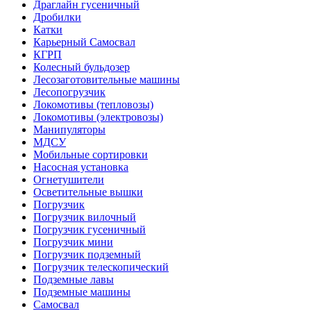
Драглайн гусеничный
Дробилки
Катки
Карьерный Самосвал
КГРП
Колесный бульдозер
Лесозаготовительные машины
Лесопогрузчик
Локомотивы (тепловозы)
Локомотивы (электровозы)
Манипуляторы
МДСУ
Мобильные сортировки
Насосная установка
Огнетушители
Осветительные вышки
Погрузчик
Погрузчик вилочный
Погрузчик гусеничный
Погрузчик мини
Погрузчик подземный
Погрузчик телескопический
Подземные лавы
Подземные машины
Самосвал