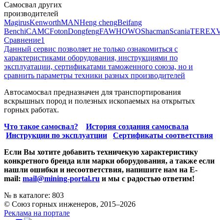
Самосвал других
производителей
Magirus
Kenworth
MAN
Heng cheng
Beifang
Benchi
CAMC
Foton
Dongfeng
FAW
HOWO
Shacman
Scania
TEREX
Сравнение
1
Данный сервис позволяет не только ознакомиться с
характеристиками оборудования, инструкциями по
эксплуатации, сертификатами таможенного союза, но и
сравнить параметры техники разных производителей
Автосамосвал предназначен для транспортирования
вскрышных пород и полезных ископаемых на открытых
горных работах.
Что такое самосвал?
История создания самосвала
Инструкции по эксплуатции
Сертификаты соответствия
Если Вы хотите добавить техничекую характеристику
конкретного бренда или марки оборудования, а также если
нашли ошибки и несоответствия, напишите нам на E-
mail:
mail@mining-portal.ru
и мы с радостью ответим!
№ в каталоге: 803
© Союз горных инженеров, 2015–2026
Реклама на портале