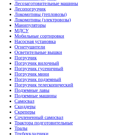
Лесозаготовительные машины
Лесопогрузчик
Локомотивы (тепловозы)
Локомотивы (электровозы)
Манипуляторы
МДСУ
Мобильные сортировки
Насосная установка
Огнетушители
Осветительные вышки
Погрузчик
Погрузчик вилочный
Погрузчик гусеничный
Погрузчик мини
Погрузчик подземный
Погрузчик телескопический
Подземные лавы
Подземные машины
Самосвал
Скиддеры
Скреперы
Сочлененный самосвал
Трактора подготовительные
Тралы
Трубоукладчики