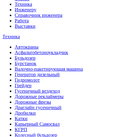
Техника
Инженеру
Справочник инженера
Работа
Выставки
Техника
Автокраны
Асфальтобетоноукладчик
Бульдозер
Бурстанок
Валочно-пакетирующая машина
Генератор дизельный
Гидромолот
Грейдер
Гусеничный вездеход
Дорожные реклаймеры
Дорожные фрезы
Драглайн гусеничный
Дробилки
Катки
Карьерный Самосвал
КГРП
Колесный бульдозер