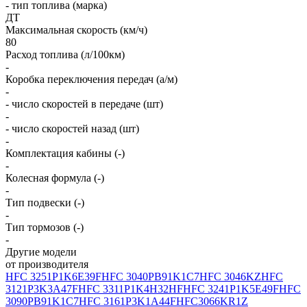
- тип топлива (марка)
ДТ
Максимальная скорость (км/ч)
80
Расход топлива (л/100км)
-
Коробка переключения передач (а/м)
-
- число скоростей в передаче (шт)
-
- число скоростей назад (шт)
-
Комплектация кабины (-)
-
Колесная формула (-)
-
Тип подвески (-)
-
Тип тормозов (-)
-
Другие модели
от производителя
HFC 3251P1K6E39F
HFC 3040PB91K1C7
HFC 3046KZ
HFC
3121P3K3A47F
HFC 3311P1K4H32HF
HFC 3241P1K5E49F
HFC
3090PB91K1C7
HFC 3161P3K1A44F
HFC3066KR1Z