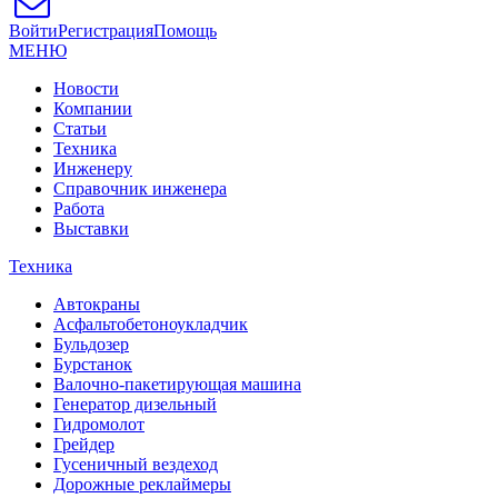
Войти
Регистрация
Помощь
МЕНЮ
Новости
Компании
Статьи
Техника
Инженеру
Справочник инженера
Работа
Выставки
Техника
Автокраны
Асфальтобетоноукладчик
Бульдозер
Бурстанок
Валочно-пакетирующая машина
Генератор дизельный
Гидромолот
Грейдер
Гусеничный вездеход
Дорожные реклаймеры