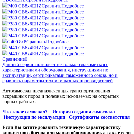
P400 CB8x4EHZ
Сравнить
Подробнее
P400 CB6x4EHZ
Сравнить
Подробнее
P380 CB8x4EHZ
Сравнить
Подробнее
P380 CB6x6EHZ
Сравнить
Подробнее
P380 CB6x4EHZ
Сравнить
Подробнее
P440 CB8x4EHZ
Сравнить
Подробнее
G400 8x8
Сравнить
Подробнее
P440 CB6x4EHZ
Сравнить
Подробнее
P440 CB8x4EHZ
Сравнить
Подробнее
Сравнение
0
Данный сервис позволяет не только ознакомиться с
характеристиками оборудования, инструкциями по
эксплуатации, сертификатами таможенного союза, но и
сравнить параметры техники разных производителей
Автосамосвал предназначен для транспортирования
вскрышных пород и полезных ископаемых на открытых
горных работах.
Что такое самосвал?
История создания самосвала
Инструкции по эксплуатции
Сертификаты соответствия
Если Вы хотите добавить техничекую характеристику
конкретного бренда или марки оборудования, а также если