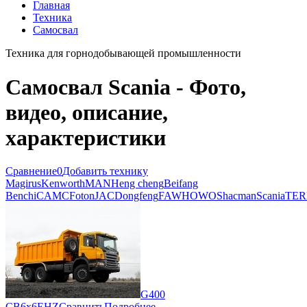
Главная
Техника
Самосвал
Техника для горнодобывающей промышленности
Самосвал Scania - Фото,
видео, описание,
характеристики
Сравнение
0
Добавить технику
Magirus
Kenworth
MAN
Heng cheng
Beifang
Benchi
CAMC
Foton
JAC
Dongfeng
FAW
HOWO
Shacman
Scania
TER
G400
CB6x6EHZ
Сравнить
Подробнее