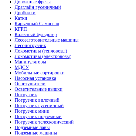
Дорожные фрезы
Драглайн гусеничный
Дробилки
Катки
Карьерный Самосвал
КГРП
Колесный бульдозер
Лесозаготовительные машины
Лесопогрузчик
Локомотивы (тепловозы)
Локомотивы (электровозы)
Манипуляторы
МДСУ
Мобильные сортировки
Насосная установка
Огнетушители
Осветительные вышки
Погрузчик
Погрузчик вилочный
Погрузчик гусеничный
Погрузчик мини
Погрузчик подземный
Погрузчик телескопический
Подземные лавы
Подземные машины