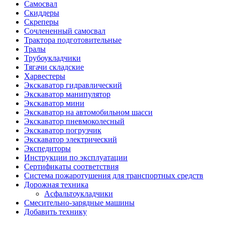
Самосвал
Скиддеры
Скреперы
Сочлененный самосвал
Трактора подготовительные
Тралы
Трубоукладчики
Тягачи складские
Харвестеры
Экскаватор гидравлический
Экскаватор манипулятор
Экскаватор мини
Экскаватор на автомобильном шасси
Экскаватор пневмоколесный
Экскаватор погрузчик
Экскаватор электрический
Экспедиторы
Инструкции по эксплуатации
Сертификаты соответствия
Система пожаротушения для транспортных средств
Дорожная техника
Асфальтоукладчики
Смесительно-зарядные машины
Добавить технику