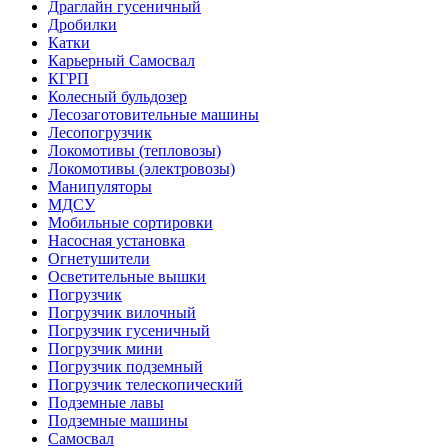
Драглайн гусеничный
Дробилки
Катки
Карьерный Самосвал
КГРП
Колесный бульдозер
Лесозаготовительные машины
Лесопогрузчик
Локомотивы (тепловозы)
Локомотивы (электровозы)
Манипуляторы
МДСУ
Мобильные сортировки
Насосная установка
Огнетушители
Осветительные вышки
Погрузчик
Погрузчик вилочный
Погрузчик гусеничный
Погрузчик мини
Погрузчик подземный
Погрузчик телескопический
Подземные лавы
Подземные машины
Самосвал