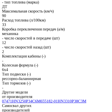
- тип топлива (марка)
ДТ
Максимальная скорость (км/ч)
90
Расход топлива (л/100км)
33
Коробка переключения передач (а/м)
механика
- число скоростей в передаче (шт)
12
- число скоростей назад (шт)
2
Комплектация кабины (-)
-
Колесная формула (-)
6х4
Тип подвески (-)
рессорно-баланиирная
Тип тормозов (-)
-
Другие модели
от производителя
07471
HN3250P34C6M
655182-01
HN3310P38C3M
Самосвал других
производителей