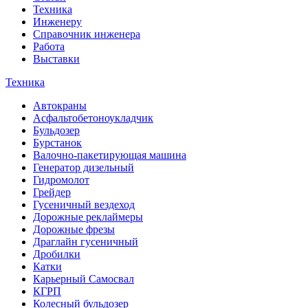
Техника
Инженеру
Справочник инженера
Работа
Выставки
Техника
Автокраны
Асфальтобетоноукладчик
Бульдозер
Бурстанок
Валочно-пакетирующая машина
Генератор дизельный
Гидромолот
Грейдер
Гусеничный вездеход
Дорожные реклаймеры
Дорожные фрезы
Драглайн гусеничный
Дробилки
Катки
Карьерный Самосвал
КГРП
Колесный бульдозер