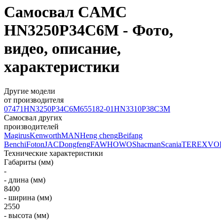
Самосвал CAMC
HN3250P34C6M - Фото,
видео, описание,
характеристики
Другие модели
от производителя
07471
HN3250P34C6M
655182-01
HN3310P38C3M
Самосвал других
производителей
Magirus
Kenworth
MAN
Heng cheng
Beifang
Benchi
Foton
JAC
Dongfeng
FAW
HOWO
Shacman
Scania
TEREX
VO
Технические характеристики
Габариты (мм)
-
- длина (мм)
8400
- ширина (мм)
2550
- высота (мм)