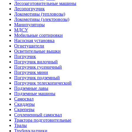
Лесозаготовительные машины
Лесопогрузчик
Локомотивы (тепловозы)
Локомотивы (электровозы)
Манипуляторы
МДСУ
Мобильные сортировки
Насосная установка
Огнетушители
Осветительные вышки
Погрузчик
Погрузчик вилочный
Погрузчик гусеничный
Погрузчик мини
Погрузчик подземный
Погрузчик телескопический
Подземные лавы
Подземные машины
Самосвал
Скиддеры
Скреперы
Сочлененный самосвал
Трактора подготовительные
Тралы
Трубоукладчики