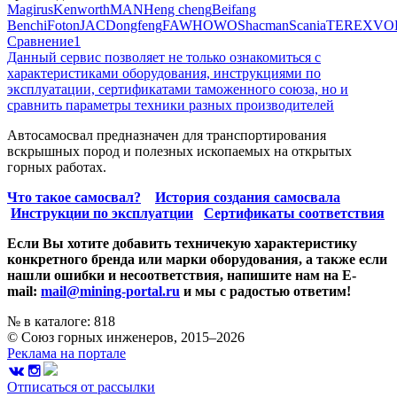
Magirus
Kenworth
MAN
Heng cheng
Beifang
Benchi
Foton
JAC
Dongfeng
FAW
HOWO
Shacman
Scania
TEREX
VO
Сравнение
1
Данный сервис позволяет не только ознакомиться с
характеристиками оборудования, инструкциями по
эксплуатации, сертификатами таможенного союза, но и
сравнить параметры техники разных производителей
Автосамосвал предназначен для транспортирования
вскрышных пород и полезных ископаемых на открытых
горных работах.
Что такое самосвал?
История создания самосвала
Инструкции по эксплуатции
Сертификаты соответствия
Если Вы хотите добавить техничекую характеристику
конкретного бренда или марки оборудования, а также если
нашли ошибки и несоответствия, напишите нам на E-
mail:
mail@mining-portal.ru
и мы с радостью ответим!
№ в каталоге: 818
© Союз горных инженеров, 2015–2026
Реклама на портале
Отписаться от рассылки