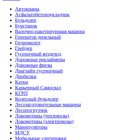
Автокраны
Асфальтобетоноукладчик
Бульдозер
Бурстанок
Валочно-пакетирующая машина
Генератор дизельный
Гидромолот
Грейдер
Гусеничный вездеход
Дорожные реклаймеры
Дорожные фрезы
Драглайн гусеничный
Дробилки
Катки
Карьерный Самосвал
КГРП
Колесный бульдозер
Лесозаготовительные машины
Лесопогрузчик
Локомотивы (тепловозы)
Локомотивы (электровозы)
Манипуляторы
МДСУ
Мобильные сортировки