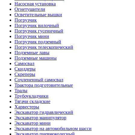
Насосная установка
Огнетушители
Осветительные вышки
Погрузчик
Погрузчик вилочный
Погрузчик гусеничный
Погрузчик мини
Погрузчик подземный
Погрузчик телескопический
Подземные лавы
Подземные машины
Самосвал
Скиддеры
Скреперы
Сочлененный самосвал
Трактора подготовительные
Тралы
Трубоукладчики
Тягачи складские
Харвестеры
Экскаватор гидравлический
Экскаватор манипулятор
Экскаватор мини
Экскаватор на автомобильном шасси
Экскаватор пневмоколесный