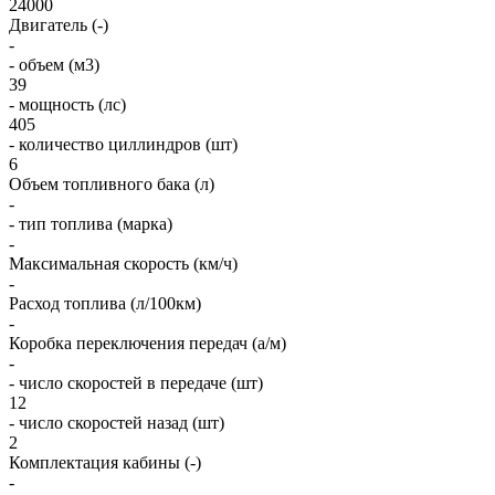
24000
Двигатель (-)
-
- объем (м3)
39
- мощность (лс)
405
- количество циллиндров (шт)
6
Объем топливного бака (л)
-
- тип топлива (марка)
-
Максимальная скорость (км/ч)
-
Расход топлива (л/100км)
-
Коробка переключения передач (а/м)
-
- число скоростей в передаче (шт)
12
- число скоростей назад (шт)
2
Комплектация кабины (-)
-