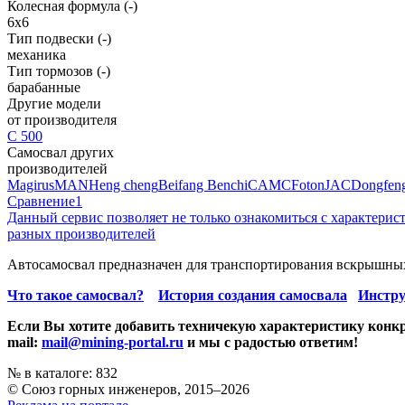
Колесная формула (-)
6х6
Тип подвески (-)
механика
Тип тормозов (-)
барабанные
Другие модели
от производителя
C 500
Самосвал других
производителей
Magirus
MAN
Heng cheng
Beifang Benchi
CAMC
Foton
JAC
Dongfen
Сравнение
1
Данный сервис позволяет не только ознакомиться с характери
разных производителей
Автосамосвал предназначен для транспортирования вскрышных
Что такое самосвал?
История создания самосвала
Инстру
Если Вы хотите добавить техничекую характеристику конкр
mail:
mail@mining-portal.ru
и мы с радостью ответим!
№ в каталоге: 832
© Союз горных инженеров, 2015–2026