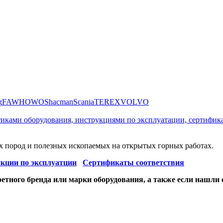
g
FAW
HOWO
Shacman
Scania
TEREX
VOLVO
стиками оборудования, инструкциями по эксплуатации, сертифик
 пород и полезных ископаемых на открытых горных работах.
кции по эксплуатции
Сертификаты соответствия
етного бренда или марки оборудования, а также если нашли 