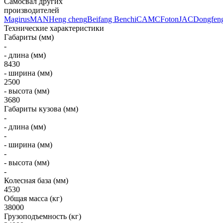
Самосвал других
производителей
Magirus
MAN
Heng cheng
Beifang Benchi
CAMC
Foton
JAC
Dongfen
Технические характеристики
Габариты (мм)
-
- длина (мм)
8430
- ширина (мм)
2500
- высота (мм)
3680
Габариты кузова (мм)
-
- длина (мм)
-
- ширина (мм)
-
- высота (мм)
-
Колесная база (мм)
4530
Общая масса (кг)
38000
Грузоподъемность (кг)