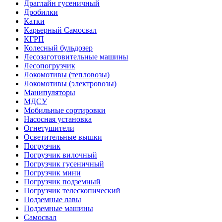
Драглайн гусеничный
Дробилки
Катки
Карьерный Самосвал
КГРП
Колесный бульдозер
Лесозаготовительные машины
Лесопогрузчик
Локомотивы (тепловозы)
Локомотивы (электровозы)
Манипуляторы
МДСУ
Мобильные сортировки
Насосная установка
Огнетушители
Осветительные вышки
Погрузчик
Погрузчик вилочный
Погрузчик гусеничный
Погрузчик мини
Погрузчик подземный
Погрузчик телескопический
Подземные лавы
Подземные машины
Самосвал