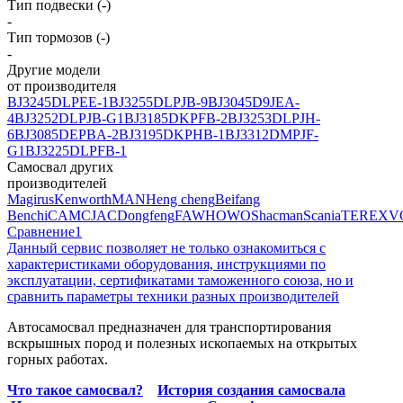
Тип подвески (-)
-
Тип тормозов (-)
-
Другие модели
от производителя
BJ3245DLPEE-1
BJ3255DLPJB-9
BJ3045D9JEA-
4
BJ3252DLPJB-G1
BJ3185DKPFB-2
BJ3253DLPJH-
6
BJ3085DEPBA-2
BJ3195DKPHB-1
BJ3312DMPJF-
G1
BJ3225DLPFB-1
Самосвал других
производителей
Magirus
Kenworth
MAN
Heng cheng
Beifang
Benchi
CAMC
JAC
Dongfeng
FAW
HOWO
Shacman
Scania
TEREX
V
Сравнение
1
Данный сервис позволяет не только ознакомиться с
характеристиками оборудования, инструкциями по
эксплуатации, сертификатами таможенного союза, но и
сравнить параметры техники разных производителей
Автосамосвал предназначен для транспортирования
вскрышных пород и полезных ископаемых на открытых
горных работах.
Что такое самосвал?
История создания самосвала