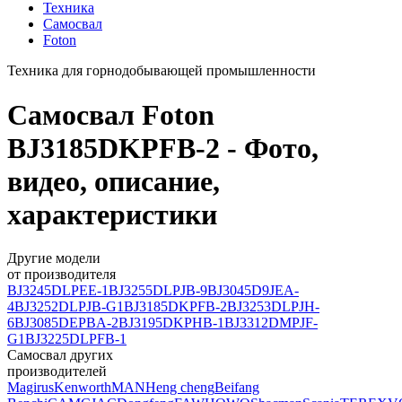
Техника
Самосвал
Foton
Техника для горнодобывающей промышленности
Самосвал Foton
BJ3185DKPFB-2 - Фото,
видео, описание,
характеристики
Другие модели
от производителя
BJ3245DLPEE-1
BJ3255DLPJB-9
BJ3045D9JEA-
4
BJ3252DLPJB-G1
BJ3185DKPFB-2
BJ3253DLPJH-
6
BJ3085DEPBA-2
BJ3195DKPHB-1
BJ3312DMPJF-
G1
BJ3225DLPFB-1
Самосвал других
производителей
Magirus
Kenworth
MAN
Heng cheng
Beifang