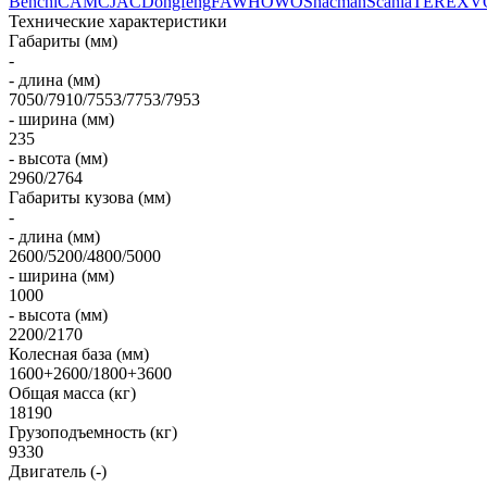
Benchi
CAMC
JAC
Dongfeng
FAW
HOWO
Shacman
Scania
TEREX
V
Технические характеристики
Габариты (мм)
-
- длина (мм)
7050/7910/7553/7753/7953
- ширина (мм)
235
- высота (мм)
2960/2764
Габариты кузова (мм)
-
- длина (мм)
2600/5200/4800/5000
- ширина (мм)
1000
- высота (мм)
2200/2170
Колесная база (мм)
1600+2600/1800+3600
Общая масса (кг)
18190
Грузоподъемность (кг)
9330
Двигатель (-)