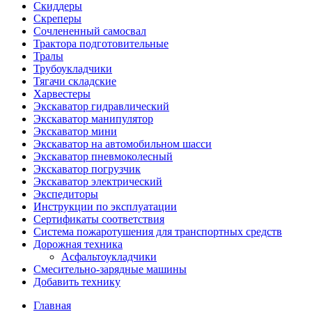
Скиддеры
Скреперы
Сочлененный самосвал
Трактора подготовительные
Тралы
Трубоукладчики
Тягачи складские
Харвестеры
Экскаватор гидравлический
Экскаватор манипулятор
Экскаватор мини
Экскаватор на автомобильном шасси
Экскаватор пневмоколесный
Экскаватор погрузчик
Экскаватор электрический
Экспедиторы
Инструкции по эксплуатации
Сертификаты соответствия
Система пожаротушения для транспортных средств
Дорожная техника
Асфальтоукладчики
Смесительно-зарядные машины
Добавить технику
Главная