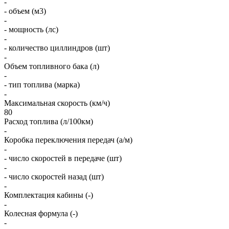
-
- объем (м3)
-
- мощность (лс)
-
- количество циллиндров (шт)
-
Объем топливного бака (л)
-
- тип топлива (марка)
-
Максимальная скорость (км/ч)
80
Расход топлива (л/100км)
-
Коробка переключения передач (а/м)
-
- число скоростей в передаче (шт)
-
- число скоростей назад (шт)
-
Комплектация кабины (-)
-
Колесная формула (-)
-