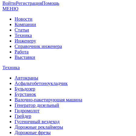
Войти
Регистрация
Помощь
МЕНЮ
Новости
Компании
Статьи
Техника
Инженеру
Справочник инженера
Работа
Выставки
Техника
Автокраны
Асфальтобетоноукладчик
Бульдозер
Бурстанок
Валочно-пакетирующая машина
Генератор дизельный
Гидромолот
Грейдер
Гусеничный вездеход
Дорожные реклаймеры
Дорожные фрезы