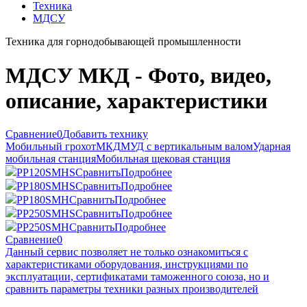
Техника
МДСУ
Техника для горнодобывающей промышленности
МДСУ МКД - Фото, видео,
описание, характеристики
Сравнение
0
Добавить технику
Мобильный грохот
МКД
МУД с вертикальным валом
Ударная
мобильная станция
Мобильная щековая станция
PP120SMHS
Сравнить
Подробнее
PP180SMHS
Сравнить
Подробнее
PP180SMH
Сравнить
Подробнее
PP250SMHS
Сравнить
Подробнее
PP250SMH
Сравнить
Подробнее
Сравнение
0
Данный сервис позволяет не только ознакомиться с
характеристиками оборудования, инструкциями по
эксплуатации, сертификатами таможенного союза, но и
сравнить параметры техники разных производителей