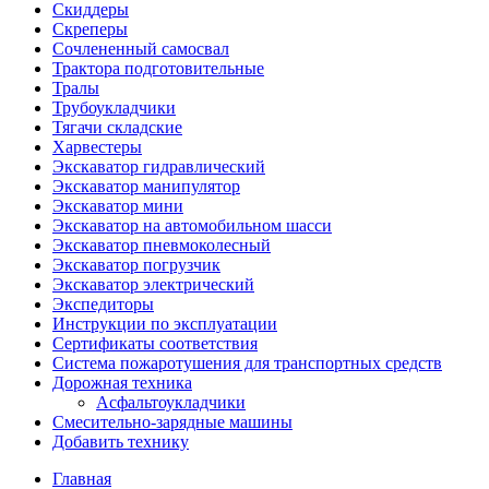
Скиддеры
Скреперы
Сочлененный самосвал
Трактора подготовительные
Тралы
Трубоукладчики
Тягачи складские
Харвестеры
Экскаватор гидравлический
Экскаватор манипулятор
Экскаватор мини
Экскаватор на автомобильном шасси
Экскаватор пневмоколесный
Экскаватор погрузчик
Экскаватор электрический
Экспедиторы
Инструкции по эксплуатации
Сертификаты соответствия
Система пожаротушения для транспортных средств
Дорожная техника
Асфальтоукладчики
Смесительно-зарядные машины
Добавить технику
Главная