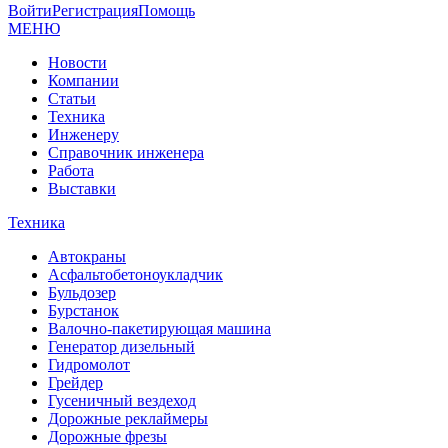
Войти
Регистрация
Помощь
МЕНЮ
Новости
Компании
Статьи
Техника
Инженеру
Справочник инженера
Работа
Выставки
Техника
Автокраны
Асфальтобетоноукладчик
Бульдозер
Бурстанок
Валочно-пакетирующая машина
Генератор дизельный
Гидромолот
Грейдер
Гусеничный вездеход
Дорожные реклаймеры
Дорожные фрезы