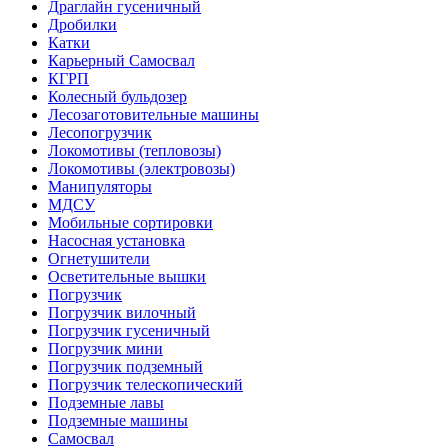
Драглайн гусеничный
Дробилки
Катки
Карьерный Самосвал
КГРП
Колесный бульдозер
Лесозаготовительные машины
Лесопогрузчик
Локомотивы (тепловозы)
Локомотивы (электровозы)
Манипуляторы
МДСУ
Мобильные сортировки
Насосная установка
Огнетушители
Осветительные вышки
Погрузчик
Погрузчик вилочный
Погрузчик гусеничный
Погрузчик мини
Погрузчик подземный
Погрузчик телескопический
Подземные лавы
Подземные машины
Самосвал