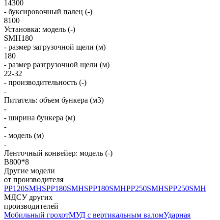
14300
- буксировочный палец (-)
8100
Установка: модель (-)
SMH180
- размер загрузочной щели (м)
180
- размер разгрузочной щели (м)
22-32
- производительность (-)
-
Питатель: объем бункера (м3)
-
- ширина бункера (м)
-
- модель (м)
-
Ленточный конвейер: модель (-)
B800*8
Другие модели
от производителя
PP120SMHS
PP180SMHS
PP180SMH
PP250SMHS
PP250SMH
МДСУ других
производителей
Мобильный грохот
МУД с вертикальным валом
Ударная