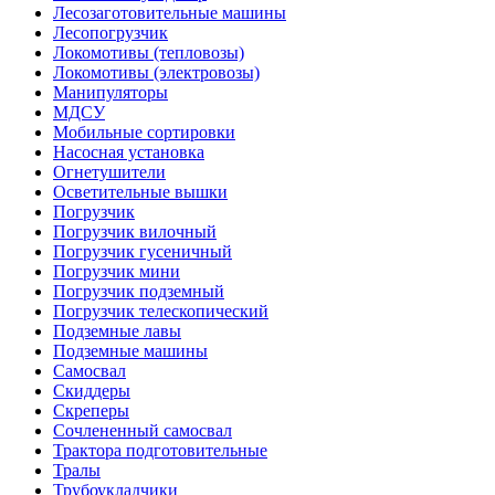
Лесозаготовительные машины
Лесопогрузчик
Локомотивы (тепловозы)
Локомотивы (электровозы)
Манипуляторы
МДСУ
Мобильные сортировки
Насосная установка
Огнетушители
Осветительные вышки
Погрузчик
Погрузчик вилочный
Погрузчик гусеничный
Погрузчик мини
Погрузчик подземный
Погрузчик телескопический
Подземные лавы
Подземные машины
Самосвал
Скиддеры
Скреперы
Сочлененный самосвал
Трактора подготовительные
Тралы
Трубоукладчики