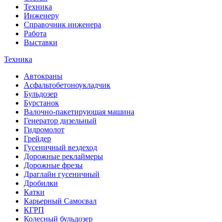
Техника
Инженеру
Справочник инженера
Работа
Выставки
Техника
Автокраны
Асфальтобетоноукладчик
Бульдозер
Бурстанок
Валочно-пакетирующая машина
Генератор дизельный
Гидромолот
Грейдер
Гусеничный вездеход
Дорожные реклаймеры
Дорожные фрезы
Драглайн гусеничный
Дробилки
Катки
Карьерный Самосвал
КГРП
Колесный бульдозер