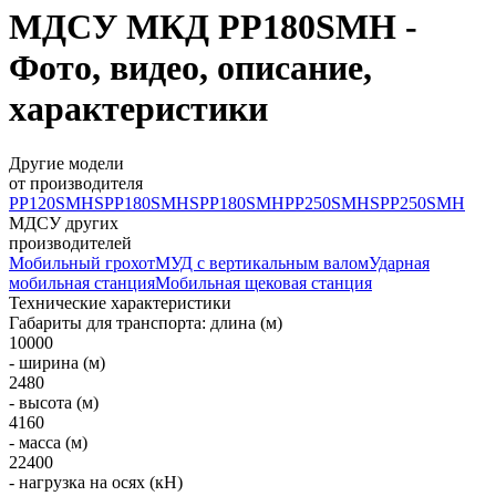
МДСУ МКД PP180SMH -
Фото, видео, описание,
характеристики
Другие модели
от производителя
PP120SMHS
PP180SMHS
PP180SMH
PP250SMHS
PP250SMH
МДСУ других
производителей
Мобильный грохот
МУД с вертикальным валом
Ударная
мобильная станция
Мобильная щековая станция
Технические характеристики
Габариты для транспорта: длина (м)
10000
- ширина (м)
2480
- высота (м)
4160
- масса (м)
22400
- нагрузка на осях (кН)