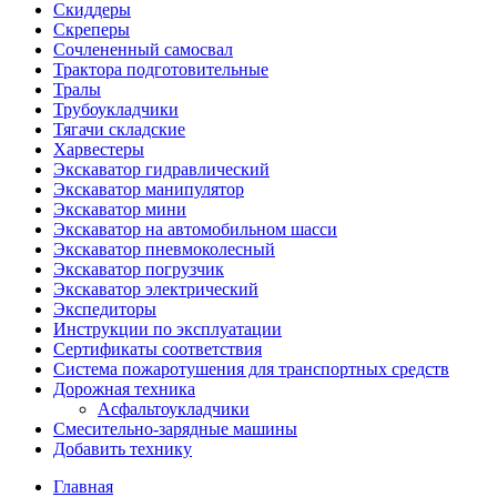
Скиддеры
Скреперы
Сочлененный самосвал
Трактора подготовительные
Тралы
Трубоукладчики
Тягачи складские
Харвестеры
Экскаватор гидравлический
Экскаватор манипулятор
Экскаватор мини
Экскаватор на автомобильном шасси
Экскаватор пневмоколесный
Экскаватор погрузчик
Экскаватор электрический
Экспедиторы
Инструкции по эксплуатации
Сертификаты соответствия
Система пожаротушения для транспортных средств
Дорожная техника
Асфальтоукладчики
Смесительно-зарядные машины
Добавить технику
Главная