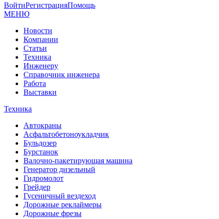
Войти
Регистрация
Помощь
МЕНЮ
Новости
Компании
Статьи
Техника
Инженеру
Справочник инженера
Работа
Выставки
Техника
Автокраны
Асфальтобетоноукладчик
Бульдозер
Бурстанок
Валочно-пакетирующая машина
Генератор дизельный
Гидромолот
Грейдер
Гусеничный вездеход
Дорожные реклаймеры
Дорожные фрезы