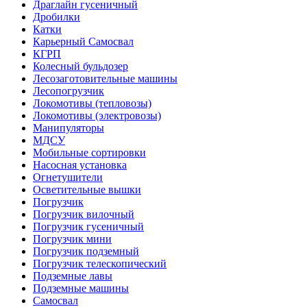
Драглайн гусеничный
Дробилки
Катки
Карьерный Самосвал
КГРП
Колесный бульдозер
Лесозаготовительные машины
Лесопогрузчик
Локомотивы (тепловозы)
Локомотивы (электровозы)
Манипуляторы
МДСУ
Мобильные сортировки
Насосная установка
Огнетушители
Осветительные вышки
Погрузчик
Погрузчик вилочный
Погрузчик гусеничный
Погрузчик мини
Погрузчик подземный
Погрузчик телескопический
Подземные лавы
Подземные машины
Самосвал