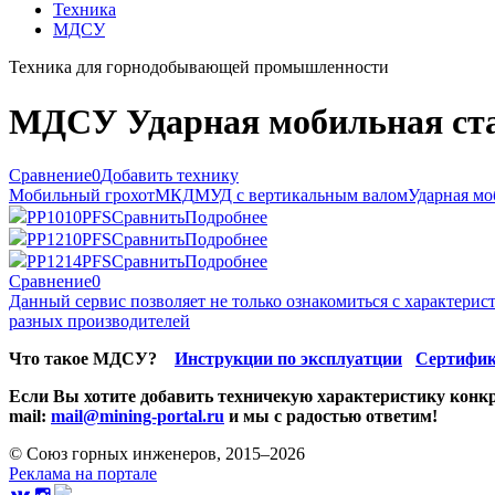
Техника
МДСУ
Техника для горнодобывающей промышленности
МДСУ Ударная мобильная стан
Сравнение
0
Добавить технику
Мобильный грохот
МКД
МУД с вертикальным валом
Ударная мо
PP1010PFS
Сравнить
Подробнее
PP1210PFS
Сравнить
Подробнее
PP1214PFS
Сравнить
Подробнее
Сравнение
0
Данный сервис позволяет не только ознакомиться с характери
разных производителей
Что такое МДСУ?
Инструкции по эксплуатции
Сертифик
Если Вы хотите добавить техничекую характеристику конкр
mail:
mail@mining-portal.ru
и мы с радостью ответим!
© Союз горных инженеров, 2015–2026
Реклама на портале