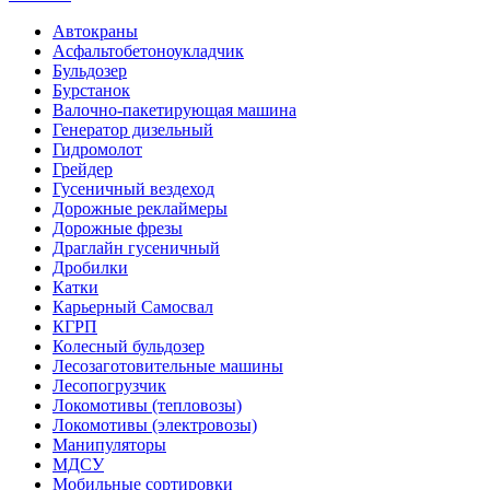
Автокраны
Асфальтобетоноукладчик
Бульдозер
Бурстанок
Валочно-пакетирующая машина
Генератор дизельный
Гидромолот
Грейдер
Гусеничный вездеход
Дорожные реклаймеры
Дорожные фрезы
Драглайн гусеничный
Дробилки
Катки
Карьерный Самосвал
КГРП
Колесный бульдозер
Лесозаготовительные машины
Лесопогрузчик
Локомотивы (тепловозы)
Локомотивы (электровозы)
Манипуляторы
МДСУ
Мобильные сортировки