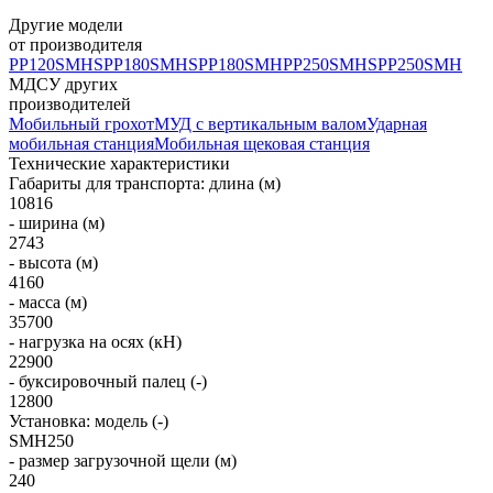
Другие модели
от производителя
PP120SMHS
PP180SMHS
PP180SMH
PP250SMHS
PP250SMH
МДСУ других
производителей
Мобильный грохот
МУД с вертикальным валом
Ударная
мобильная станция
Мобильная щековая станция
Технические характеристики
Габариты для транспорта: длина (м)
10816
- ширина (м)
2743
- высота (м)
4160
- масса (м)
35700
- нагрузка на осях (кН)
22900
- буксировочный палец (-)
12800
Установка: модель (-)
SMH250
- размер загрузочной щели (м)
240