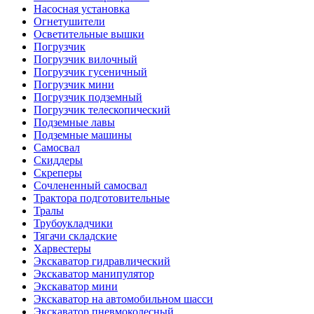
Насосная установка
Огнетушители
Осветительные вышки
Погрузчик
Погрузчик вилочный
Погрузчик гусеничный
Погрузчик мини
Погрузчик подземный
Погрузчик телескопический
Подземные лавы
Подземные машины
Самосвал
Скиддеры
Скреперы
Сочлененный самосвал
Трактора подготовительные
Тралы
Трубоукладчики
Тягачи складские
Харвестеры
Экскаватор гидравлический
Экскаватор манипулятор
Экскаватор мини
Экскаватор на автомобильном шасси
Экскаватор пневмоколесный