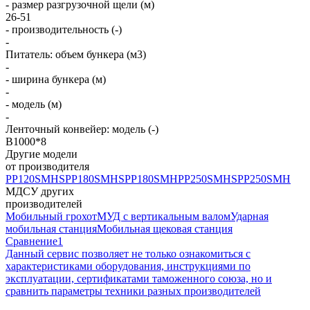
- размер разгрузочной щели (м)
26-51
- производительность (-)
-
Питатель: объем бункера (м3)
-
- ширина бункера (м)
-
- модель (м)
-
Ленточный конвейер: модель (-)
B1000*8
Другие модели
от производителя
PP120SMHS
PP180SMHS
PP180SMH
PP250SMHS
PP250SMH
МДСУ других
производителей
Мобильный грохот
МУД с вертикальным валом
Ударная
мобильная станция
Мобильная щековая станция
Сравнение
1
Данный сервис позволяет не только ознакомиться с
характеристиками оборудования, инструкциями по
эксплуатации, сертификатами таможенного союза, но и
сравнить параметры техники разных производителей