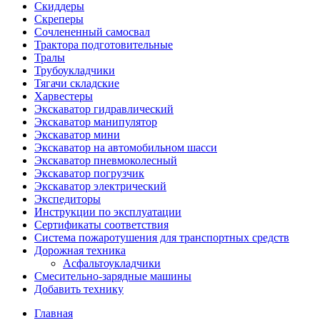
Скиддеры
Скреперы
Сочлененный самосвал
Трактора подготовительные
Тралы
Трубоукладчики
Тягачи складские
Харвестеры
Экскаватор гидравлический
Экскаватор манипулятор
Экскаватор мини
Экскаватор на автомобильном шасси
Экскаватор пневмоколесный
Экскаватор погрузчик
Экскаватор электрический
Экспедиторы
Инструкции по эксплуатации
Сертификаты соответствия
Система пожаротушения для транспортных средств
Дорожная техника
Асфальтоукладчики
Смесительно-зарядные машины
Добавить технику
Главная