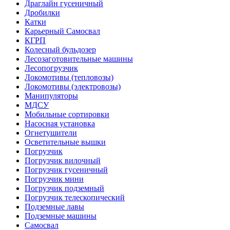
Драглайн гусеничный
Дробилки
Катки
Карьерный Самосвал
КГРП
Колесный бульдозер
Лесозаготовительные машины
Лесопогрузчик
Локомотивы (тепловозы)
Локомотивы (электровозы)
Манипуляторы
МДСУ
Мобильные сортировки
Насосная установка
Огнетушители
Осветительные вышки
Погрузчик
Погрузчик вилочный
Погрузчик гусеничный
Погрузчик мини
Погрузчик подземный
Погрузчик телескопический
Подземные лавы
Подземные машины
Самосвал