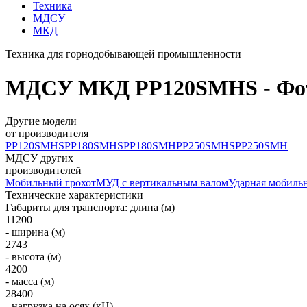
Техника
МДСУ
МКД
Техника для горнодобывающей промышленности
МДСУ МКД PP120SMHS - Фото,
Другие модели
от производителя
PP120SMHS
PP180SMHS
PP180SMH
PP250SMHS
PP250SMH
МДСУ других
производителей
Мобильный грохот
МУД с вертикальным валом
Ударная мобильн
Технические характеристики
Габариты для транспорта: длина (м)
11200
- ширина (м)
2743
- высота (м)
4200
- масса (м)
28400
- нагрузка на осях (кН)