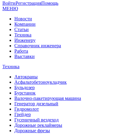
Войти
Регистрация
Помощь
МЕНЮ
Новости
Компании
Статьи
Техника
Инженеру
Справочник инженера
Работа
Выставки
Техника
Автокраны
Асфальтобетоноукладчик
Бульдозер
Бурстанок
Валочно-пакетирующая машина
Генератор дизельный
Гидромолот
Грейдер
Гусеничный вездеход
Дорожные реклаймеры
Дорожные фрезы