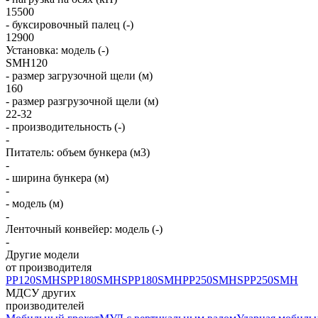
15500
- буксировочный палец (-)
12900
Установка: модель (-)
SMH120
- размер загрузочной щели (м)
160
- размер разгрузочной щели (м)
22-32
- производительность (-)
-
Питатель: объем бункера (м3)
-
- ширина бункера (м)
-
- модель (м)
-
Ленточный конвейер: модель (-)
-
Другие модели
от производителя
PP120SMHS
PP180SMHS
PP180SMH
PP250SMHS
PP250SMH
МДСУ других
производителей