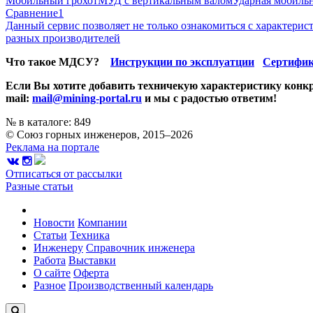
Мобильный грохот
МУД с вертикальным валом
Ударная мобильн
Сравнение
1
Данный сервис позволяет не только ознакомиться с характери
разных производителей
Что такое МДСУ?
Инструкции по эксплуатции
Сертифик
Если Вы хотите добавить техничекую характеристику конкр
mail:
mail@mining-portal.ru
и мы с радостью ответим!
№ в каталоге: 849
© Союз горных инженеров, 2015–2026
Реклама на портале
Отписаться от рассылки
Разные статьи
Новости
Компании
Статьи
Техника
Инженеру
Справочник инженера
Работа
Выставки
О сайте
Оферта
Разное
Производственный календарь