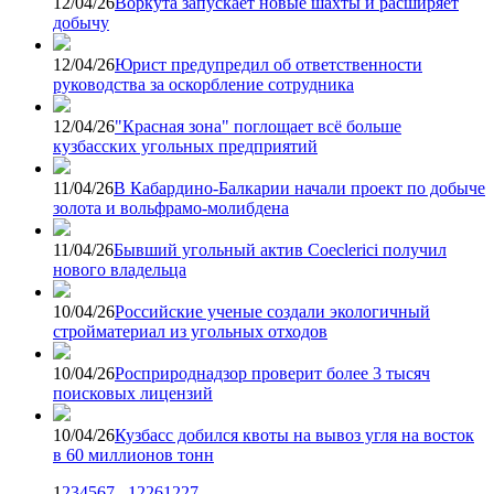
12/04/26
Воркута запускает новые шахты и расширяет
добычу
12/04/26
Юрист предупредил об ответственности
руководства за оскорбление сотрудника
12/04/26
"Красная зона" поглощает всё больше
кузбасских угольных предприятий
11/04/26
В Кабардино-Балкарии начали проект по добыче
золота и вольфрамо-молибдена
11/04/26
Бывший угольный актив Coeclerici получил
нового владельца
10/04/26
Российские ученые создали экологичный
стройматериал из угольных отходов
10/04/26
Росприроднадзор проверит более 3 тысяч
поисковых лицензий
10/04/26
Кузбасс добился квоты на вывоз угля на восток
в 60 миллионов тонн
1
2
3
4
5
6
7
...
1226
1227