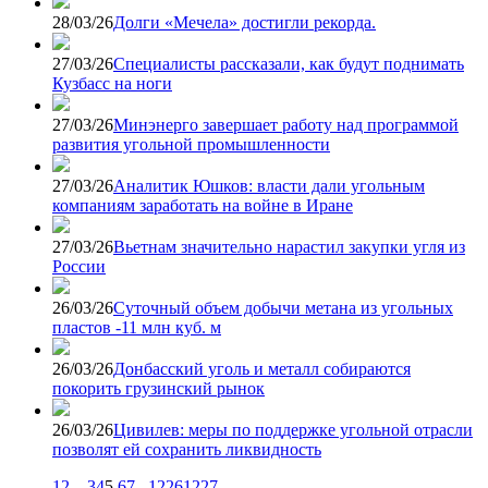
28/03/26
Долги «Мечела» достигли рекорда.
27/03/26
Специалисты рассказали, как будут поднимать
Кузбасс на ноги
27/03/26
Минэнерго завершает работу над программой
развития угольной промышленности
27/03/26
Аналитик Юшков: власти дали угольным
компаниям заработать на войне в Иране
27/03/26
Вьетнам значительно нарастил закупки угля из
России
26/03/26
Суточный объем добычи метана из угольных
пластов -11 млн куб. м
26/03/26
Донбасский уголь и металл собираются
покорить грузинский рынок
26/03/26
Цивилев: меры по поддержке угольной отрасли
позволят ей сохранить ликвидность
1
2
...
3
4
5
6
7
...
1226
1227