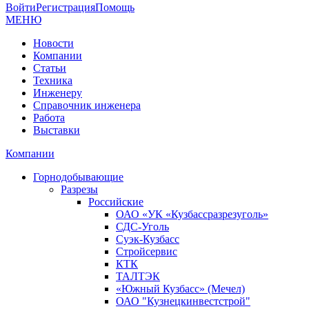
Войти
Регистрация
Помощь
МЕНЮ
Новости
Компании
Статьи
Техника
Инженеру
Справочник инженера
Работа
Выставки
Компании
Горнодобывающие
Разрезы
Российские
ОАО «УК «Кузбассразрезуголь»
СДС-Уголь
Суэк-Кузбасс
Стройсервис
КТК
ТАЛТЭК
«Южный Кузбасс» (Мечел)
ОАО "Кузнецкинвестстрой"