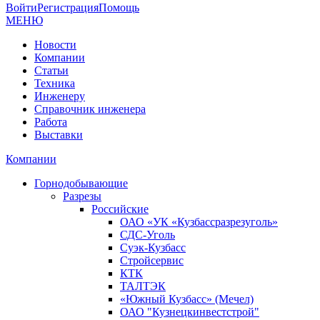
Войти
Регистрация
Помощь
МЕНЮ
Новости
Компании
Статьи
Техника
Инженеру
Справочник инженера
Работа
Выставки
Компании
Горнодобывающие
Разрезы
Российские
ОАО «УК «Кузбассразрезуголь»
СДС-Уголь
Суэк-Кузбасс
Стройсервис
КТК
ТАЛТЭК
«Южный Кузбасс» (Мечел)
ОАО "Кузнецкинвестстрой"