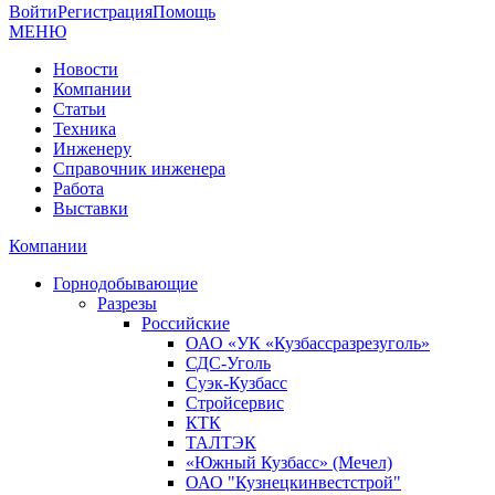
Войти
Регистрация
Помощь
МЕНЮ
Новости
Компании
Статьи
Техника
Инженеру
Справочник инженера
Работа
Выставки
Компании
Горнодобывающие
Разрезы
Российские
ОАО «УК «Кузбассразрезуголь»
СДС-Уголь
Суэк-Кузбасс
Стройсервис
КТК
ТАЛТЭК
«Южный Кузбасс» (Мечел)
ОАО "Кузнецкинвестстрой"