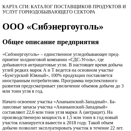
КАРТА СГИ: КАТАЛОГ ПОСТАВЩИКОВ ПРОДУКТОВ И
УСЛУГ ГОРНОДОБЫВАЮЩЕГО СЕКТОРА
ООО «Сибэнергоуголь»
Общее описание предприятия
«Сибэнергоуголь» – един­ственное угледобывающее пред­
приятие холдинговой компании «СДС-Уголь», где
добываются антрацитовые угли. В настоящее время добыча
углей редких ма­рок А и Т ведется на основном участке
«Бунгурский Южный», 100% продукции поставляется
иностранным потребителям. Программа перспективного
развития предусматривает увеличение объемов добычи до 3
млн тонн угля в год.
Начато освоение участка «Ананьинский-Западный». Ба­
лансовые запасы участка «Ана­ньинский-Западный»
составляют 22,6 млн тонн угля марки А (ан­трацит). На
производственную мощность в 1,5 млн тонн в год но­вый
участок планируется вывести к 2018 году. Такой объем
добычи позволит эксплуатировать уча­сток в течение 22 лет.