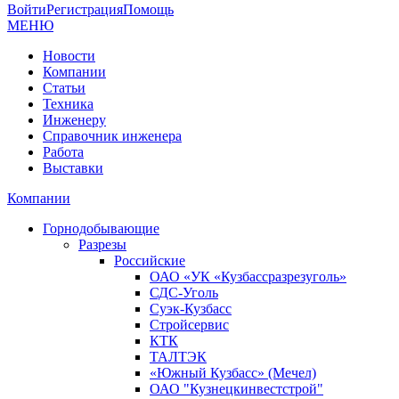
Войти
Регистрация
Помощь
МЕНЮ
Новости
Компании
Статьи
Техника
Инженеру
Справочник инженера
Работа
Выставки
Компании
Горнодобывающие
Разрезы
Российские
ОАО «УК «Кузбассразрезуголь»
СДС-Уголь
Суэк-Кузбасс
Стройсервис
КТК
ТАЛТЭК
«Южный Кузбасс» (Мечел)
ОАО "Кузнецкинвестстрой"