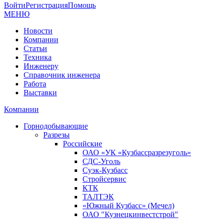
Войти
Регистрация
Помощь
МЕНЮ
Новости
Компании
Статьи
Техника
Инженеру
Справочник инженера
Работа
Выставки
Компании
Горнодобывающие
Разрезы
Российские
ОАО «УК «Кузбассразрезуголь»
СДС-Уголь
Суэк-Кузбасс
Стройсервис
КТК
ТАЛТЭК
«Южный Кузбасс» (Мечел)
ОАО "Кузнецкинвестстрой"