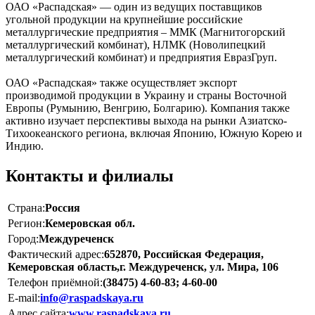
ОАО «Распадская» — один из ведущих поставщиков
угольной продукции на крупнейшие российские
металлургические предприятия – ММК (Магнитогорский
металлургический комбинат), НЛМК (Новолипецкий
металлургический комбинат) и предприятия ЕвразГруп.
ОАО «Распадская» также осуществляет экспорт
производимой продукции в Украину и страны Восточной
Европы (Румынию, Венгрию, Болгарию). Компания также
активно изучает перспективы выхода на рынки Азиатско-
Тихоокеанского региона, включая Японию, Южную Корею и
Индию.
Контакты и филиалы
Страна:
Россия
Регион:
Кемеровская обл.
Город:
Междуреченск
Фактический адрес:
652870, Российская Федерация,
Кемеровская область,г. Междуреченск, ул. Мира, 106
Телефон приёмной:
(38475) 4-60-83; 4-60-00
E-mail:
info@raspadskaya.ru
Адрес сайта:
www.raspadskaya.ru