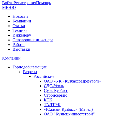
Войти
Регистрация
Помощь
МЕНЮ
Новости
Компании
Статьи
Техника
Инженеру
Справочник инженера
Работа
Выставки
Компании
Горнодобывающие
Разрезы
Российские
ОАО «УК «Кузбассразрезуголь»
СДС-Уголь
Суэк-Кузбасс
Стройсервис
КТК
ТАЛТЭК
«Южный Кузбасс» (Мечел)
ОАО "Кузнецкинвестстрой"