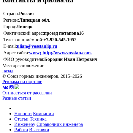
Страна:
Россия
Регион:
Липецкая обл.
Город:
Липецк
Фактический адрес:
проезд потапова16
Телефон приёмной:
+7-920-545-1952
E-mail:
ulian@vosstanlip.ru
Адрес сайта:
www; http;//www.vosstan.com.
ФИО руководителя:
Бородин Иван Петрович
Месторасположение
назад
© Союз горных инженеров, 2015–2026
Реклама на портале
Отписаться от рассылки
Разные статьи
Новости
Компании
Статьи
Техника
Инженеру
Справочник инженера
Работа
Выставки