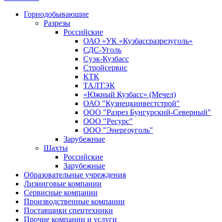
Горнодобывающие
Разрезы
Российские
ОАО «УК «Кузбассразрезуголь»
СДС-Уголь
Суэк-Кузбасс
Стройсервис
КТК
ТАЛТЭК
«Южный Кузбасс» (Мечел)
ОАО "Кузнецкинвестстрой"
ООО "Разрез Бунгурский-Северный"
ООО "Ресурс"
ООО "Энергоуголь"
Зарубежные
Шахты
Российские
Зарубежные
Образовательные учреждения
Лизинговые компании
Сервисные компании
Производственные компании
Поставщики спецтехники
Прочие компании и услуги