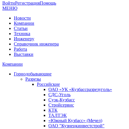
Войти
Регистрация
Помощь
МЕНЮ
Новости
Компании
Статьи
Техника
Инженеру
Справочник инженера
Работа
Выставки
Компании
Горнодобывающие
Разрезы
Российские
ОАО «УК «Кузбассразрезуголь»
СДС-Уголь
Суэк-Кузбасс
Стройсервис
КТК
ТАЛТЭК
«Южный Кузбасс» (Мечел)
ОАО "Кузнецкинвестстрой"