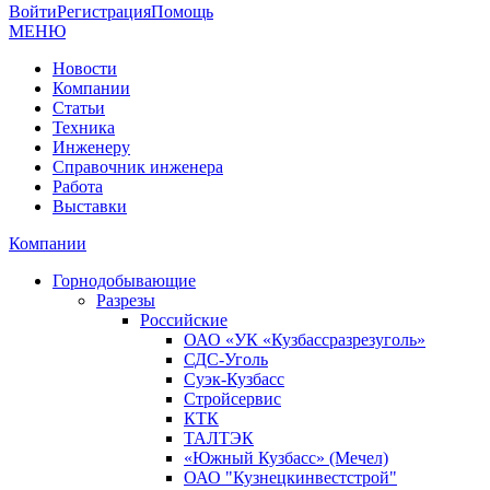
Войти
Регистрация
Помощь
МЕНЮ
Новости
Компании
Статьи
Техника
Инженеру
Справочник инженера
Работа
Выставки
Компании
Горнодобывающие
Разрезы
Российские
ОАО «УК «Кузбассразрезуголь»
СДС-Уголь
Суэк-Кузбасс
Стройсервис
КТК
ТАЛТЭК
«Южный Кузбасс» (Мечел)
ОАО "Кузнецкинвестстрой"