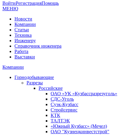
Войти
Регистрация
Помощь
МЕНЮ
Новости
Компании
Статьи
Техника
Инженеру
Справочник инженера
Работа
Выставки
Компании
Горнодобывающие
Разрезы
Российские
ОАО «УК «Кузбассразрезуголь»
СДС-Уголь
Суэк-Кузбасс
Стройсервис
КТК
ТАЛТЭК
«Южный Кузбасс» (Мечел)
ОАО "Кузнецкинвестстрой"