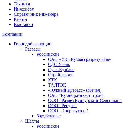
Техника
Инженеру
Справочник инженера
Работа
Выставки
Компании
Горнодобывающие
Разрезы
Российские
ОАО «УК «Кузбассразрезуголь»
СДС-Уголь
Суэк-Кузбасс
Стройсервис
КТК
ТАЛТЭК
«Южный Кузбасс» (Мечел)
ОАО "Кузнецкинвестстрой"
ООО "Разрез Бунгурский-Северный"
ООО "Ресурс"
ООО "Энергоуголь"
Зарубежные
Шахты
Российские