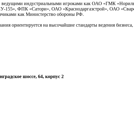
ми ведущими индустриальными игроками как ОАО «ГМК «Норил
У-155», ФПК «Сатори», ОАО «Краснодаргазстрой», ОАО «Свар
азчиками как Министерство обороны РФ.
мпания ориентируется на высочайшие стандарты ведения бизнеса, 
нградское шоссе, 64, корпус 2