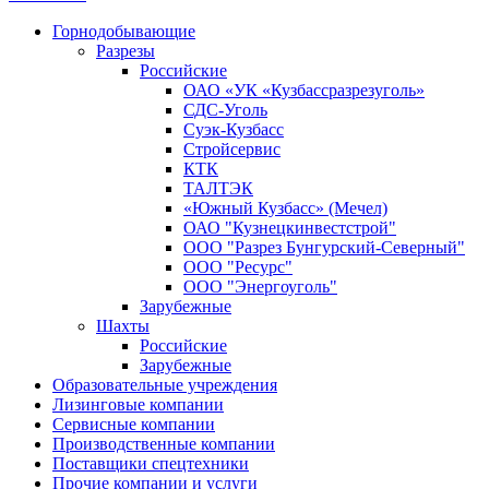
Горнодобывающие
Разрезы
Российские
ОАО «УК «Кузбассразрезуголь»
СДС-Уголь
Суэк-Кузбасс
Стройсервис
КТК
ТАЛТЭК
«Южный Кузбасс» (Мечел)
ОАО "Кузнецкинвестстрой"
ООО "Разрез Бунгурский-Северный"
ООО "Ресурс"
ООО "Энергоуголь"
Зарубежные
Шахты
Российские
Зарубежные
Образовательные учреждения
Лизинговые компании
Сервисные компании
Производственные компании
Поставщики спецтехники
Прочие компании и услуги