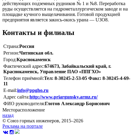
действующих подземных рудников № 1 и №8. Переработка
руды осуществляется на гидрометаллургическом заводе и на
площадке кучного выщелачивания. Готовой продукцией
предприятия является закись-окись урана — U3O8.
Контакты и филиалы
Страна:
Россия
Регион:
Читинская обл.
Город:
Краснокаменск
Фактический адрес:
674673, Забайкальский край, г.
Краснокаменск, Управление ПАО «ППГХО»
Телефон приёмной:
Тел: 8-30245-2-53-05 Факс: 8-30245-4-69-
11
E-mail:
info@ppgho.ru
Адрес сайта:
http://www.priargunsky.armz.ru/
ФИО руководителя:
Глотов Александр Борисович
Месторасположение
назад
© Союз горных инженеров, 2015–2026
Реклама на портале