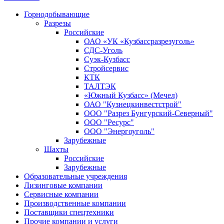
Горнодобывающие
Разрезы
Российские
ОАО «УК «Кузбассразрезуголь»
СДС-Уголь
Суэк-Кузбасс
Стройсервис
КТК
ТАЛТЭК
«Южный Кузбасс» (Мечел)
ОАО "Кузнецкинвестстрой"
ООО "Разрез Бунгурский-Северный"
ООО "Ресурс"
ООО "Энергоуголь"
Зарубежные
Шахты
Российские
Зарубежные
Образовательные учреждения
Лизинговые компании
Сервисные компании
Производственные компании
Поставщики спецтехники
Прочие компании и услуги