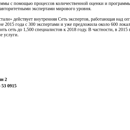
раммы с помощью процессов количественной оценки и программы
 авторитетными экспертами мирового уровня.
тали» действует внутренняя Сеть экспертов, работающая над о
не 2015 года с 300 экспертами и уже предложила около 600 ло
ть сеть до 1,500 специалистов к 2018 году. В частности, в 20
е услуги.
ин 2
 53 0915