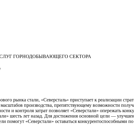
УСЛУГ ГОРНОДОБЫВАЮЩЕГО СЕКТОРА
"
ого рынка стали, «Северсталь» приступает к реализации страте
масштабов производства, препятствующему возможности получа
ости и контроля затрат позволяет «Северстали» опережать кон
али» шесть лет назад. Для достижения основной цели — улучшен
ели помогут «Северстали» оставаться конкурентоспособными по 