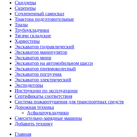
Скиддеры
Скреперы
Сочлененный самосвал
Трактора подготовительные
Тралы
Трубоукладчики
Тягачи складские
Харвестеры
Экскаватор гидравлический
Экскаватор манипулятор
Экскаватор мини
Экскаватор на автомобильном шасси
Экскаватор пневмоколесный
Экскаватор погрузчик
Экскаватор электрический
Экспедиторы
Инструкции по эксплуатации
Сертификаты соответствия
Система пожаротушения для транспортных средств
Дорожная техника
Асфальтоукладчики
Смесительно-зарядные машины
Добавить технику
Главная