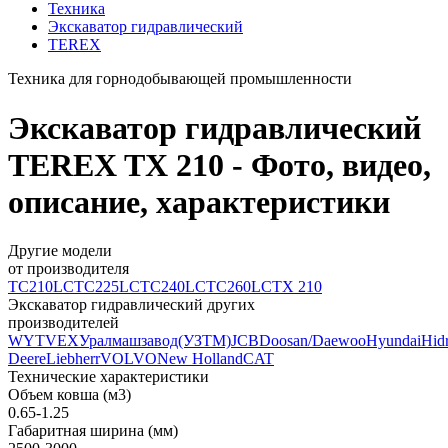
Техника
Экскаватор гидравлический
TEREX
Техника для горнодобывающей промышленности
Экскаватор гидравлический
TEREX TX 210 - Фото, видео,
описание, характеристики
Другие модели
от производителя
TC210LC
TC225LC
TC240LC
TC260LC
TX 210
Экскаватор гидравлический других
производителей
WY
TVEX
Уралмашзавод(УЗТМ)
JCB
Doosan/Daewoo
Hyundai
Hid
Deere
Liebherr
VOLVO
New Holland
CAT
Технические характеристики
Объем ковша (м3)
0.65-1.25
Габаритная ширина (мм)