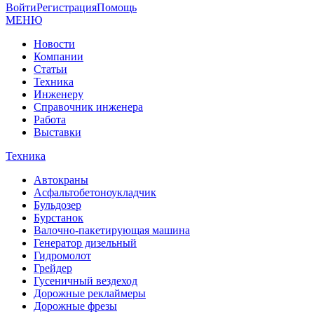
Войти
Регистрация
Помощь
МЕНЮ
Новости
Компании
Статьи
Техника
Инженеру
Справочник инженера
Работа
Выставки
Техника
Автокраны
Асфальтобетоноукладчик
Бульдозер
Бурстанок
Валочно-пакетирующая машина
Генератор дизельный
Гидромолот
Грейдер
Гусеничный вездеход
Дорожные реклаймеры
Дорожные фрезы