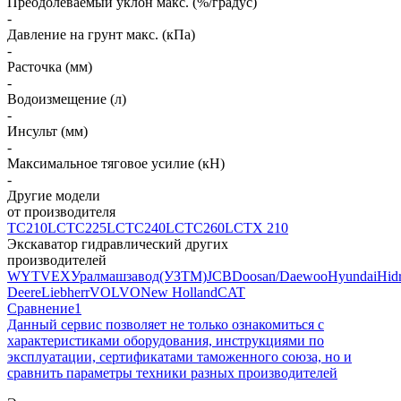
Преодолеваемый уклон макс. (%/градус)
-
Давление на грунт макс. (кПа)
-
Расточка (мм)
-
Водоизмещение (л)
-
Инсульт (мм)
-
Максимальное тяговое усилие (кН)
-
Другие модели
от производителя
TC210LC
TC225LC
TC240LC
TC260LC
TX 210
Экскаватор гидравлический других
производителей
WY
TVEX
Уралмашзавод(УЗТМ)
JCB
Doosan/Daewoo
Hyundai
Hid
Deere
Liebherr
VOLVO
New Holland
CAT
Сравнение
1
Данный сервис позволяет не только ознакомиться с
характеристиками оборудования, инструкциями по
эксплуатации, сертификатами таможенного союза, но и
сравнить параметры техники разных производителей