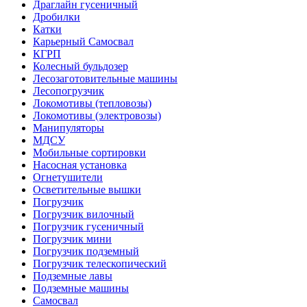
Драглайн гусеничный
Дробилки
Катки
Карьерный Самосвал
КГРП
Колесный бульдозер
Лесозаготовительные машины
Лесопогрузчик
Локомотивы (тепловозы)
Локомотивы (электровозы)
Манипуляторы
МДСУ
Мобильные сортировки
Насосная установка
Огнетушители
Осветительные вышки
Погрузчик
Погрузчик вилочный
Погрузчик гусеничный
Погрузчик мини
Погрузчик подземный
Погрузчик телескопический
Подземные лавы
Подземные машины
Самосвал