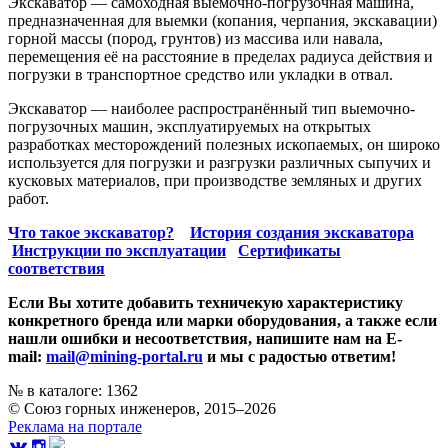
Экскаватор — самоходная выемочно-погрузочная машина,
предназначенная для выемки (копания, черпания, экскавации)
горной массы (пород, грунтов) из массива или навала,
перемещения её на расстояние в пределах радиуса действия и
погрузки в транспортное средство или укладки в отвал.
Экскаватор — наиболее распространённый тип выемочно-
погрузочных машин, эксплуатируемых на открытых
разработках месторождений полезных ископаемых, он широко
используется для погрузки и разгрузки различных сыпучих и
кусковых материалов, при производстве земляных и других
работ.
Что такое экскаватор?
История создания экскаватора
Инструкции по эксплуатации
Сертификаты
соответствия
Если Вы хотите добавить техничекую характеристику
конкретного бренда или марки оборудования, а также если
нашли ошибки и несоответствия, напишите нам на E-
mail:
mail@mining-portal.ru
и мы с радостью ответим!
№ в каталоге: 1362
© Союз горных инженеров, 2015–2026
Реклама на портале