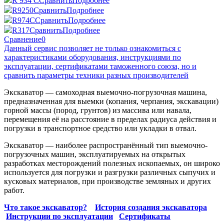
R 934 C
Сравнить
Подробнее
R9250
Сравнить
Подробнее
R974C
Сравнить
Подробнее
R317
Сравнить
Подробнее
Сравнение
0
Данный сервис позволяет не только ознакомиться с
характеристиками оборудования, инструкциями по
эксплуатации, сертификатами таможенного союза, но и
сравнить параметры техники разных производителей
Экскаватор — самоходная выемочно-погрузочная машина,
предназначенная для выемки (копания, черпания, экскавации)
горной массы (пород, грунтов) из массива или навала,
перемещения её на расстояние в пределах радиуса действия и
погрузки в транспортное средство или укладки в отвал.
Экскаватор — наиболее распространённый тип выемочно-
погрузочных машин, эксплуатируемых на открытых
разработках месторождений полезных ископаемых, он широко
используется для погрузки и разгрузки различных сыпучих и
кусковых материалов, при производстве земляных и других
работ.
Что такое экскаватор?
История создания экскаватора
Инструкции по эксплуатации
Сертификаты