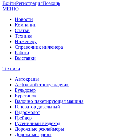
Войти
Регистрация
Помощь
МЕНЮ
Новости
Компании
Статьи
Техника
Инженеру
Справочник инженера
Работа
Выставки
Техника
Автокраны
Асфальтобетоноукладчик
Бульдозер
Бурстанок
Валочно-пакетирующая машина
Генератор дизельный
Гидромолот
Грейдер
Гусеничный вездеход
Дорожные реклаймеры
Дорожные фрезы