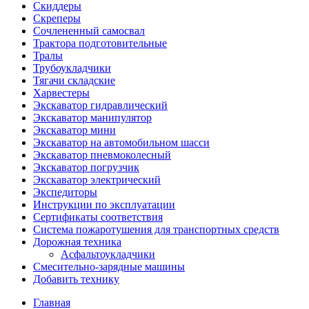
Скиддеры
Скреперы
Сочлененный самосвал
Трактора подготовительные
Тралы
Трубоукладчики
Тягачи складские
Харвестеры
Экскаватор гидравлический
Экскаватор манипулятор
Экскаватор мини
Экскаватор на автомобильном шасси
Экскаватор пневмоколесный
Экскаватор погрузчик
Экскаватор электрический
Экспедиторы
Инструкции по эксплуатации
Сертификаты соответствия
Система пожаротушения для транспортных средств
Дорожная техника
Асфальтоукладчики
Смесительно-зарядные машины
Добавить технику
Главная