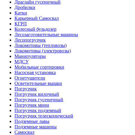
Драглайн гусеничный
Дробилки
Катки
Карьерный Самосвал
КГРП
Колесный бульдозер
Лесозаготовительные машины
Лесопогрузчик
Локомотивы (тепловозы)
Локомотивы (электровозы)
Манипуляторы
МДСУ
Мобильные сортировки
Насосная установка
Огнетушители
Осветительные вышки
Погрузчик
Погрузчик вилочный
Погрузчик гусеничный
Погрузчик мини
Погрузчик подземный
Погрузчик телескопический
Подземные лавы
Подземные машины
Самосвал