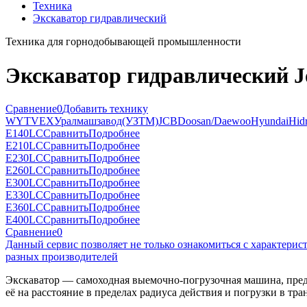
Техника
Экскаватор гидравлический
Техника для горнодобывающей промышленности
Экскаватор гидравлический Jo
Сравнение
0
Добавить технику
WY
TVEX
Уралмашзавод(УЗТМ)
JCB
Doosan/Daewoo
Hyundai
Hid
E140LC
Сравнить
Подробнее
E210LC
Сравнить
Подробнее
E230LC
Сравнить
Подробнее
E260LC
Сравнить
Подробнее
E300LC
Сравнить
Подробнее
E330LC
Сравнить
Подробнее
E360LC
Сравнить
Подробнее
E400LC
Сравнить
Подробнее
Сравнение
0
Данный сервис позволяет не только ознакомиться с характери
разных производителей
Экскаватор — самоходная выемочно-погрузочная машина, предн
её на расстояние в пределах радиуса действия и погрузки в тра