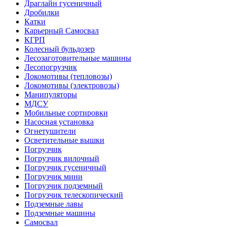
Драглайн гусеничный
Дробилки
Катки
Карьерный Самосвал
КГРП
Колесный бульдозер
Лесозаготовительные машины
Лесопогрузчик
Локомотивы (тепловозы)
Локомотивы (электровозы)
Манипуляторы
МДСУ
Мобильные сортировки
Насосная установка
Огнетушители
Осветительные вышки
Погрузчик
Погрузчик вилочный
Погрузчик гусеничный
Погрузчик мини
Погрузчик подземный
Погрузчик телескопический
Подземные лавы
Подземные машины
Самосвал