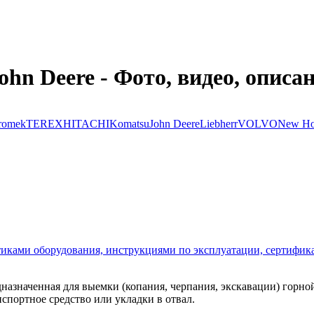
hn Deere - Фото, видео, описа
romek
TEREX
HITACHI
Komatsu
John Deere
Liebherr
VOLVO
New Ho
стиками оборудования, инструкциями по эксплуатации, сертифик
азначенная для выемки (копания, черпания, экскавации) горной
нспортное средство или укладки в отвал.