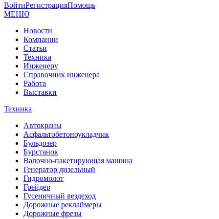
Войти
Регистрация
Помощь
МЕНЮ
Новости
Компании
Статьи
Техника
Инженеру
Справочник инженера
Работа
Выставки
Техника
Автокраны
Асфальтобетоноукладчик
Бульдозер
Бурстанок
Валочно-пакетирующая машина
Генератор дизельный
Гидромолот
Грейдер
Гусеничный вездеход
Дорожные реклаймеры
Дорожные фрезы