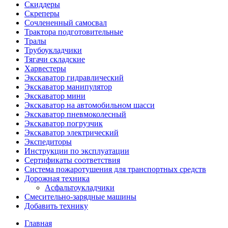
Скиддеры
Скреперы
Сочлененный самосвал
Трактора подготовительные
Тралы
Трубоукладчики
Тягачи складские
Харвестеры
Экскаватор гидравлический
Экскаватор манипулятор
Экскаватор мини
Экскаватор на автомобильном шасси
Экскаватор пневмоколесный
Экскаватор погрузчик
Экскаватор электрический
Экспедиторы
Инструкции по эксплуатации
Сертификаты соответствия
Система пожаротушения для транспортных средств
Дорожная техника
Асфальтоукладчики
Смесительно-зарядные машины
Добавить технику
Главная