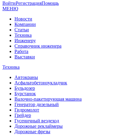
Войти
Регистрация
Помощь
МЕНЮ
Новости
Компании
Статьи
Техника
Инженеру
Справочник инженера
Работа
Выставки
Техника
Автокраны
Асфальтобетоноукладчик
Бульдозер
Бурстанок
Валочно-пакетирующая машина
Генератор дизельный
Гидромолот
Грейдер
Гусеничный вездеход
Дорожные реклаймеры
Дорожные фрезы