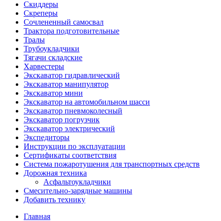
Скиддеры
Скреперы
Сочлененный самосвал
Трактора подготовительные
Тралы
Трубоукладчики
Тягачи складские
Харвестеры
Экскаватор гидравлический
Экскаватор манипулятор
Экскаватор мини
Экскаватор на автомобильном шасси
Экскаватор пневмоколесный
Экскаватор погрузчик
Экскаватор электрический
Экспедиторы
Инструкции по эксплуатации
Сертификаты соответствия
Система пожаротушения для транспортных средств
Дорожная техника
Асфальтоукладчики
Смесительно-зарядные машины
Добавить технику
Главная