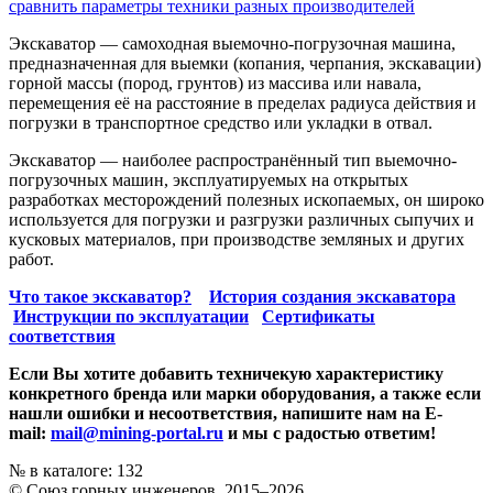
сравнить параметры техники разных производителей
Экскаватор — самоходная выемочно-погрузочная машина,
предназначенная для выемки (копания, черпания, экскавации)
горной массы (пород, грунтов) из массива или навала,
перемещения её на расстояние в пределах радиуса действия и
погрузки в транспортное средство или укладки в отвал.
Экскаватор — наиболее распространённый тип выемочно-
погрузочных машин, эксплуатируемых на открытых
разработках месторождений полезных ископаемых, он широко
используется для погрузки и разгрузки различных сыпучих и
кусковых материалов, при производстве земляных и других
работ.
Что такое экскаватор?
История создания экскаватора
Инструкции по эксплуатации
Сертификаты
соответствия
Если Вы хотите добавить техничекую характеристику
конкретного бренда или марки оборудования, а также если
нашли ошибки и несоответствия, напишите нам на E-
mail:
mail@mining-portal.ru
и мы с радостью ответим!
№ в каталоге: 132
© Союз горных инженеров, 2015–2026