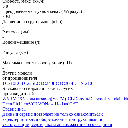
Скорость макс. (км/ч)
5.8
Преодолеваемый уклон макс. (%/градус)
70/35
Давление на грунт макс. (кПа)
-
Расточка (мм)
-
Водоизмещение (л)
-
Инсульт (мм)
-
Максимальное тяговое усилие (кН)
-
Другие модели
от производителя
TC210LC
TC225LC
TC240LC
TC260LC
TX 210
Экскаватор гидравлический других
производителей
WY
TVEX
Уралмашзавод(УЗТМ)
JCB
Doosan/Daewoo
Hyundai
Hid
Deere
Liebherr
VOLVO
New Holland
CAT
Сравнение
1
Данный сервис позволяет не только ознакомиться с
характеристиками оборудования, инструкциями по
эксплуатации, сертификатами таможенного союза, но и