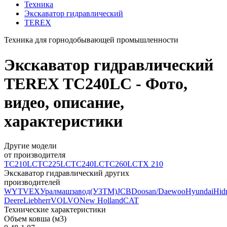
Техника
Экскаватор гидравлический
TEREX
Техника для горнодобывающей промышленности
Экскаватор гидравлический
TEREX TC240LC - Фото,
видео, описание,
характеристики
Другие модели
от производителя
TC210LC
TC225LC
TC240LC
TC260LC
TX 210
Экскаватор гидравлический других
производителей
WY
TVEX
Уралмашзавод(УЗТМ)
JCB
Doosan/Daewoo
Hyundai
Hid
Deere
Liebherr
VOLVO
New Holland
CAT
Технические характеристики
Объем ковша (м3)