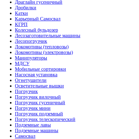
Драглайн гусеничный
Дробилки
Катки
Карьерный Самосвал
КГРП
Колесный бульдозер
Лесозаготовительные машины
Лесопогрузчик
Локомотивы (тепловозы)
Локомотивы (электровозы)
Манипуляторы
МДСУ
Мобильные сортировки
Насосная установка
Огнетушители
Осветительные вышки
Погрузчик
Погрузчик вилочный
Погрузчик гусеничный
Погрузчик мини
Погрузчик подземный
Погрузчик телескопический
Подземные лавы
Подземные машины
Самосвал