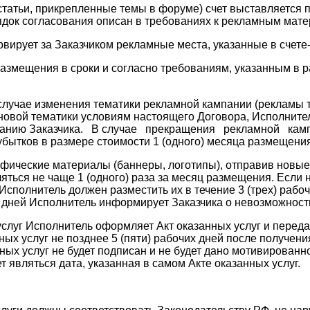
статьи, прикрепленные темы в форуме) счет выставляется 
док согласования описан в требованиях к рекламным матер
ирует за Заказчиком рекламные места, указанные в счете-д
змещения в сроки и согласно требованиям, указанным в 
учае изменения тематики рекламной кампании (рекламы това
 новой тематики условиям настоящего Договора, Исполните
мпанию Заказчика. В случае прекращения рекламной камп
убытков в размере стоимости 1 (одного) месяца размещения
афические материалы (баннеры, логотипы), отправив новые
яться не чаще 1 (одного) раза за месяц размещения. Если
 Исполнитель должен разместить их в течение 3 (трех) раб
чих дней Исполнитель информирует Заказчика о невозможнос
 услуг Исполнитель оформляет Акт оказанных услуг и переда
ных услуг не позднее 5 (пяти) рабочих дней после получен
ных услуг не будет подписан и не будет дано мотивированно
 являться дата, указанная в самом Акте оказанных услуг.