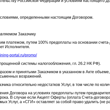
ельству Российской Федерации и условиям настоящего До
 условиями, определенными настоящим Договором.
тавляемом Заказчику
им платежом, путем 100% предоплаты на основании счета-
ет Исполнителя.
ining-portal.ru/promo/
прощенной системы налогообложения, гл. 26.2 НК РФ).
азом и принятыми Заказчиком в указанном в Акте объеме, 
исьменных возражений.
зчика относительно недостатков Услуг, в том числе по коли
чения Договора на условиях предоплаты путем предварител
срока. В случае если Акцепт Оферты (оплата Счета-договор
мых Услуг, а «СГИ» оставляет за собой право удалить (не 