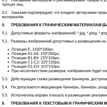
4.1. Рекламные материалы и рекламируемые товары и усл
третьих лиц.
4.2. Заказчик подтверждает, что владеет авторскими пра
материалов.
5.
ТРЕБОВАНИЯ К ГРАФИЧЕСКИМ МАТЕРИАЛАМ (Б
5.1. Допустимые форматы изображений: *.jpg, *.jpeg, *.p
5.2. Размеры изображений допустимых к размещению на с
Позиция Е: 1430*190px;
Позиции А1-А4: 155*260px;
Позиции В1-В4: 225*104px;
Позиция С1-С2: 325*150px;
Позиция D1-D3: 315*150px;
При несоответствии размеров, изображение будет и
5.3. Действующая схема размещения баннеров, доступна
5.4. Не допускаются мерцающие баннеры, баннеры, раз
5.5. Исполнитель вправе отказать в размещение рекламн
6.
ТРЕБОВАНИЯ К ТЕКСТОВЫМ И ГРАФИЧИСКИМ М