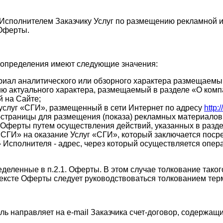
Исполнителем Заказчику Услуг по размещению рекламной ин
 Оферты.
 определения имеют следующие значения:
риал аналитического или обзорного характера размещаемы
ю актуального характера, размещаемый в разделе «О комп
 на Сайте;
услуг «СГИ», размещенный в сети Интернет по адресу
http:
б-страницы для размещения (показа) рекламных материалов
 Оферты путем осуществления действий, указанных в разд
«СГИ» на оказание Услуг «СГИ», который заключается пос
l» Исполнителя - адрес, через который осуществляется оп
деленные в п.2.1. Оферты. В этом случае толкование таког
 тексте Оферты следует руководствоваться толкованием те
ь направляет на e-mail Заказчика счет-договор, содержа