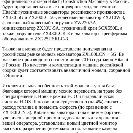
официального дилера Hitachi Construction Machinery в России,
будут представлены самые популярные модели техники
Hitachi: гусеничные экскаваторы российского производства
ZX330-5G и ZX200LC-5G, колесный экскаватор ZX210W-3,
фронтальный колесный погрузчик ZW220-5А,
миниэкскаватор ZX33U-5A, гусеничный кран SCX550E, а
также разрушитель ZX480LCK-3 и экскаватор с грейферным
оборудованием ZX225USRLC-3.
Также на выставке будет представлена популярная на
российском рынке модель экскаватора ZX180LCN – 5G. Ее
массовое производство начнет в июле 2016 года завод Hitachi
в России. По качеству и комплектации машина российской
сборки будет соответствовать аналогичной модели, собранной
в Японии.
Исключительная особенность этой модели – узкая база,
благодаря которой машину можно перевозить на трале без
спецразрешения. Новые режим ECO и гидравлическая
система HIOS III позволили существенно (на 4%) снизить
расход топлива и повысить скорость (по сравнению с
ZX180LCN-3). Кабина экскаватора стала еще комфортнее:
увеличены дверной проем и задняя панель для хранения
вещей оператора, установлены новый цветной монитор
высокого разрешения (возможно использование камеры