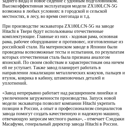
заднего вида) и новое сидение с удобным подголовником.
Высокоэффективная эксплуатация модели ZX180LCN-5G
возможна в любых условиях: в городской и сельской
местностях, в лесу, во время снегопада и т.д.
При производстве экскаватора ZX180LCN-5G на заводе
Hitachi в Твери будут использованы отечественные
комплектующие. Главные из них - ходовая рама, основная
рама, рабочее оборудование и противовес, изготовленные из
российской стали. На материнском заводе в Японии были
проведены всевозможные тесты и испытания, по результатам
которых отечественная сталь была признана аналогом
японской. По своим свойствам и характеристикам она ничем
ей не уступает. Также завод планирует работать в
направлении локализации металлических кожухов, пальцев и
втулок, коврика в кабину, штамповочных деталей и
уплотнений.
«Завод непрерывно работает над расширением линейки и
увеличением загруженности производства. Запуск новой
модели экскаватора позволит компании Hitachi укрепить
позиции в России, а опыт и профессионализм специалистов
завода помогут создать качественную и надежную машину,
отвечающую запросам местного рынка», - отмечает Сэндзаки
Масафуми, генеральный директор завода Hitachi в России.