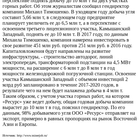
перспективе поднять добычу до 10 млн т на двух участках
горных работ. Об этом журналистам сообщил гендиректор
компании Михаил Тимошенко. В уходящем году добыча угля
составит 5,66 млн т, в следующем году предприятие
планирует увеличить ее до 6,5 млн т, а в перспективе с
освоением третьего лицензионного участка, Камышанский
Западный, поднять ее до 10 млн т. В 2017 году, по данным
Михаила Тимошенко, компания намерена инвестировать в
свое развитие 451 млн руб. против 251 млн руб. в 2016 году.
Капиталовложения будут направлены на развитие
инфраструктуры, - строительство автодорог, линий
электропередач, трансформаторной подстанции на 4,5 МВт
мощности, на расширение с 6 млн т до 8 млн т в год
мощности железнодорожной погрузочной станции. Освоение
участка Камышанский Западный с объемом инвестиций 2
млрд руб запланировано в течение 2017-2020 годов, в
результате чего на нем будет налажена добыча в 4 млн т.
Таким образом, с учетом участка горных работ, на котором
«Ресурс» уже ведет добычу, общая годовая добыча компании
вырастет до 10 млн т в год, пояснил гендиректор. По его
данным, 98% добываемого угля ООО «Ресурс» отправляет на
экспорт, примерно в равных пропорциях на рынок Восточной
Азии и Европы.
Источник: http://www.minerjob.ru/