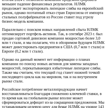
меньшее падение финансовых результатов. НЛМК
продолжает экспортировать липецкие слябы на европейский
рынок, однако поэтапный отказ стран Евросоюза от импорта
стальных полуфабрикатов из России ставит под угрозу
бизнес-модель компании.
Параллельно с поиском новых направлений сбыта НЛМК
оптимизирует портфель активов. Так, в сентябре 2023 г. был
продан сортовой дивизион компании мощностью более 3,0
млн т стали, и мы полагаем, что в обозримом будущем НЛМК
может дивестировать предприятия в США (0,7 млн т стали) и
Европе (0,2 млн т стали).
Однако на данный момент нет информации о планах
компании по поиску новых активов для замены западных
мощностей, перекатывающих избыточные липецкие слябы.
Также мы считаем, что текущий год станет нижней точкой
нисходящего цикла как на мировом, так и на внутреннем
рынке стали.
Российское потребление металлопродукции начнет
восстанавливаться благодаря снижению ключевой ставки, в
то время как на глобальном рынке вполне может
сформироваться дефицит из-за сокращения предложения. Мы
устанавливаем целевую цену для бумаг НЛМК на уровне 143