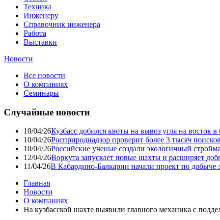
Техника
Инженеру
Справочник инженера
Работа
Выставки
Новости
Все новости
О компаниях
Семинары
Случайные новости
10/04/26
Кузбасс добился квоты на вывоз угля на восток 
10/04/26
Росприроднадзор проверит более 3 тысяч поиско
10/04/26
Российские ученые создали экологичный стройма
12/04/26
Воркута запускает новые шахты и расширяет до
11/04/26
В Кабардино-Балкарии начали проект по добыче 
Главная
Новости
О компаниях
На кузбасской шахте выявили главного механика с подд