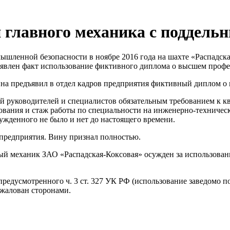
 главного механика с поддел
мышленной безопасности в ноябре 2016 года на шахте «Распадс
ыявлен факт использование фиктивного диплома о высшем проф
чина предъявил в отдел кадров предприятия фиктивный диплом 
 руководителей и специалистов обязательным требованием к к
зования и стаж работы по специальности на инженерно-техниче
сужденного не было и нет до настоящего времени.
 предприятия. Вину признал полностью.
ный механик ЗАО «Распадская-Коксовая» осужден за использов
едусмотренного ч. 3 ст. 327 УК РФ (использование заведомо по
бжалован сторонами.