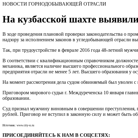
НОВОСТИ ГОРНОДОБЫВАЮЩЕЙ ОТРАСЛИ
На кузбасской шахте выявили
В ходе проведения плановой проверки законодательства о про
надзору за исполнением законов в угледобывающей отрасли в
Так, при трудоустройстве в феврале 2016 года 48-летний муж
В соответствии с квалификационным справочником должностей
механика, является наличие высшего профессионального обра
предприятия отрасли не менее 5 лет. Высшего образования у о
На момент рассмотрения дела судом обвиняемый был уволен с
Приговором мирового судьи г. Междуреченска 10 января глав
образовании.
Суд признал мужчину виновным в совершении преступления, пр
рублей. Приговор не вступил в законную силу и может быть о
Источник: www.city-n.ru
ПРИСОЕДИНЯЙТЕСЬ К НАМ В СОЦСЕТЯХ: