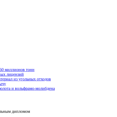
в 60 миллионов тонн
вых лицензий
териал из угольных отходов
бычу
золота и вольфрамо-молибдена
ельным дипломом