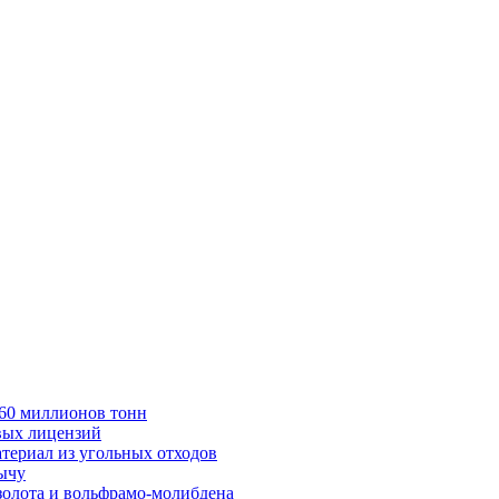
в 60 миллионов тонн
вых лицензий
териал из угольных отходов
бычу
золота и вольфрамо-молибдена