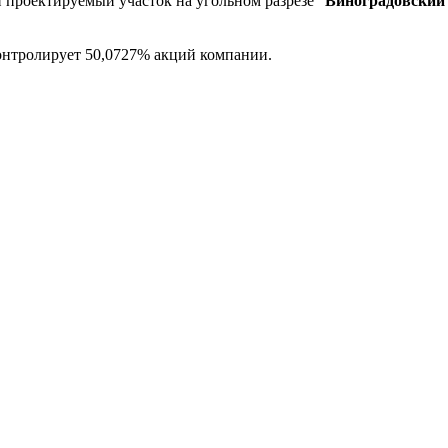
 проектируемый участок на угольном разрезе "
Виноградовский
контролирует 50,0727% акций компании.