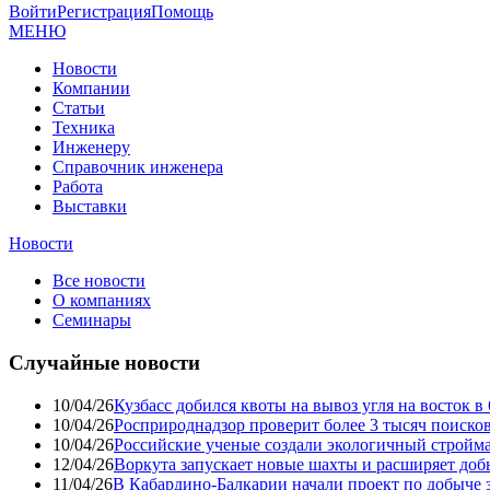
Войти
Регистрация
Помощь
МЕНЮ
Новости
Компании
Статьи
Техника
Инженеру
Справочник инженера
Работа
Выставки
Новости
Все новости
О компаниях
Семинары
Случайные новости
10/04/26
Кузбасс добился квоты на вывоз угля на восток 
10/04/26
Росприроднадзор проверит более 3 тысяч поиско
10/04/26
Российские ученые создали экологичный стройма
12/04/26
Воркута запускает новые шахты и расширяет до
11/04/26
В Кабардино-Балкарии начали проект по добыче 