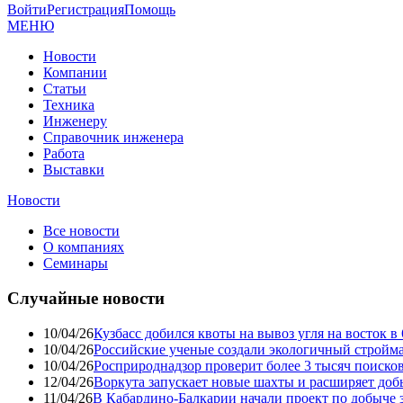
Войти
Регистрация
Помощь
МЕНЮ
Новости
Компании
Статьи
Техника
Инженеру
Справочник инженера
Работа
Выставки
Новости
Все новости
О компаниях
Семинары
Случайные новости
10/04/26
Кузбасс добился квоты на вывоз угля на восток 
10/04/26
Российские ученые создали экологичный стройма
10/04/26
Росприроднадзор проверит более 3 тысяч поиско
12/04/26
Воркута запускает новые шахты и расширяет до
11/04/26
В Кабардино-Балкарии начали проект по добыче 