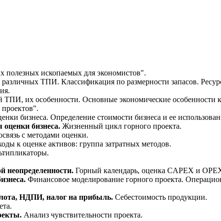
х полезных ископаемых для экономистов".
азличных ТПИ. Классификация по размерности запасов. Ресурс
ия.
ТПИ, их особенности. Основные экономические особенности каж
 проектов".
енки бизнеса. Определение стоимости бизнеса и ее использова
я оценки бизнеса.
Жизненный цикл горного проекта.
связь с методами оценки.
оды к оценке активов: группа затратных методов.
ьтипликаторы.
ой неопределенности.
Горный календарь, оценка CAPEX и ОРЕ
изнеса.
Финансовое моделирование горного проекта. Операци
олота, НДПИ, налог на прибыль.
Себестоимость продукции.
ета.
оекты.
Анализ чувствительности проекта.