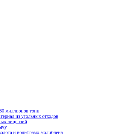
в 60 миллионов тонн
териал из угольных отходов
вых лицензий
бычу
золота и вольфрамо-молибдена