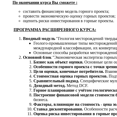
По окончании курса Вы сможете :
составить финансовую модель горного проекта;
провести экономическую оценку горных проектов;
оценить риски инвестирования в горные проекты.
ПРОГРАММА РАСШИРЕННОГО КУРСА:
Вводный модуль
"Геология месторождений тверды
Геолого-промышленные типы месторождений р
международной классификации, их конвертац
Основные способы разработки месторождений 
Основной блок
"Экономическая экспертиза горных
Бизнес как объект оценки.
Основные цели оц
Особенности горного проекта с точки зрени
Цели оценки, конечные потребители.
Взаимо
Стоимостная оценка горных проектов.
Подх
Сравнительный подход.
Специфические мул
Доходный метод.
Метод DCF.
Горное планирование с учётом геологическ
Построение финансовой модели стоимости б
бизнеса.
Факторы, влияющие на стоимость - цена з
Ставка дисконтирования.
Особенности расч
Оценка риска инвестирования в горные пр