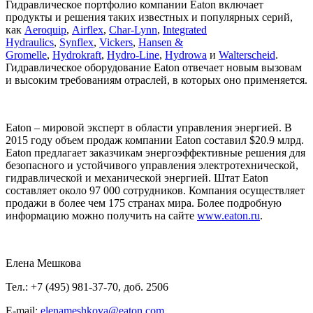
Гидравлическое портфолио компании Eaton включает
продукты и решения таких известных и популярных серий,
как
Aeroquip
,
Airflex
,
Char-Lynn
,
Integrated
Hydraulics
,
Synflex
,
Vickers
,
Hansen &
Gromelle
,
Hydrokraft
,
Hydro-Line
,
Hydrowa
и
Walterscheid
.
Гидравлическое оборудование Eaton отвечает новым вызовам
и высоким требованиям отраслей, в которых оно применяется.
Eaton – мировой эксперт в области управления энергией. В
2015 году объем продаж компании Eaton составил $20.9 млрд.
Eaton предлагает заказчикам энергоэффективные решения для
безопасного и устойчивого управления электротехнической,
гидравлической и механической энергией. Штат Eaton
составляет около 97 000 сотрудников. Компания осуществляет
продажи в более чем 175 странах мира. Более подробную
информацию можно получить на сайте
www.eaton.ru
.
Елена Мешкова
Тел.: +7 (495) 981-37-70, доб. 2506
E-mail:
elenameshkova@eaton.com