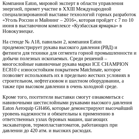
Компания Eaton, мировой эксперт в области управления
энергией, примет участие в XXIII Международной
специализированной выставке технологий горных разработок
«Уголь России и Майнинг – 2016», которая пройдет с 7 по 10
июня в выставочном комплексе «Кузбасская ярмарка» в
Новокузнецке.
На стенде № A18
, павильон 2, компания Eaton
продемонстрирует рукава высокого давления (РВД) и
фитинги для техники для сегмента горной промышленности и
добычи полезных ископаемых. Среди решений –
многослойные навивочные рукава марки ICE CHAMPION
EC810 с износостойким покрытием Matchmate, которое
позволяет использовать их в предельно жестких условиях в
строительном, нефтегазовом и шахтном оборудовании, а
также при высоком давлении в очень холодной среде.
Кроме того, посетители выставки смогут ознакомиться с
навивочными шестислойными рукавами высокого давления
Eaton Aeroquip GH466, которые демонстрируют высочайший
уровень надежности и обязательны к применению в
ответственных узлах буровых машин, шагающих
экскаваторов, термопластавтоматов, работающих при
давлении до 420 атм. и высоких расходах.