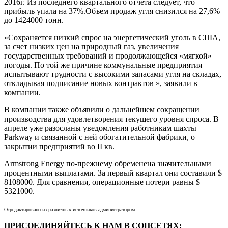
2016г. Из последнего квартального отчета следует, что
прибыль упала на 37%.Объем продаж угля снизился на 27,6%
до 1424000 тонн.
«Сохраняется низкий спрос на энергетический уголь в США,
за счет низких цен на природный газ, увеличения
государственных требований и продолжающейся «мягкой»
погоды. По той же причине коммунальные предприятия
испытывают трудности с высокими запасами угля на складах,
откладывая подписание новых контрактов », заявили в
компании.
В компании также объявили о дальнейшем сокращении
производства для удовлетворения текущего уровня спроса. В
апреле уже разосланы уведомления работникам шахты
Parkway и связанной с ней обогатительной фабрики, о
закрытии предприятий во II кв.
Armstrong Energy по-прежнему обременена значительными
процентными выплатами. За первый квартал они составили $
8108000. Для сравнения, операционные потери равны $
5321000.
Отредактировано из различных источников администратором.
ПРИСОЕДИНЯЙТЕСЬ К НАМ В СОЦСЕТЯХ: