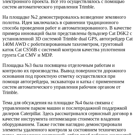
электронного проекта. Всё это осуществлялось с помощью
систем автоматического управления Trimble.
На площадке №2 демонстрировалось возведение земляного
полотна. Идея заключалась в сравнении традиционного
способа проведения работ и автоматизированного. В качестве
примера инноваций были представлены бульдозер Cat D6K2 с
установленной 3D системой Trimble dual GPS, автогрейдер Cat
140M AWD с роботизированным тахеометром, грунтовый
каток Cat CS56B с системой контроля качества уплотнения
грунта Cat СMV и MDP.
Площадка №3 была посвящена отделочным работам и
контролю их производства. Вывод поверхности дорожного
основания под проектную отметку осуществлялся при
помощи автогрейдера, экскаватора и катка с применением
систем автоматического управления рабочим органом от
Trimble.
Тема для обсуждения на площадке №4 была связана с
управлением парком машин и послепродажной поддержкой
дилеров Caterpillar. Здесь рассматривался сервисный договор в
качестве инструмента оптимизации стоимости владения
оборудованием. Также гостям наглядно демонстрировали
элементы удаленного контроля за состоянием технического