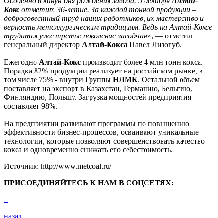
Особенно в канун дня рождения завода. 5 декабря
Алтай-
Кокс
отметит 36-летие. За каждой тонной продукции –
добросовестный труд наших работников, их мастерство и
верность металлургическим традициям. Ведь на Алтай-Коксе
трудится уже третье поколение заводчан
», — отметил
генеральный директор
Алтай-Кокса
Павел Лизогуб.
Ежегодно
Алтай-Кокс
производит более 4 млн тонн кокса.
Порядка 82% продукции реализует на российском рынке, в
том числе 75% - внутри Группы
НЛМК
. Остальной объем
поставляет на экспорт в Казахстан, Германию, Бельгию,
Финляндию, Польшу. Загрузка мощностей предприятия
составляет 98%.
На предприятии развивают программы по повышению
эффективности бизнес-процессов, осваивают уникальные
технологии, которые позволяют совершенствовать качество
кокса и одновременно снижать его себестоимость.
Источник: http://www.metcoal.ru/
ПРИСОЕДИНЯЙТЕСЬ К НАМ В СОЦСЕТЯХ:
назад